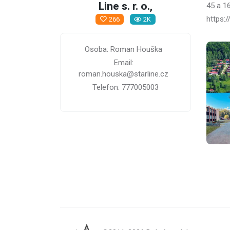
Line s. r. o.,
45 a 16
https:/
266
2K
Osoba: Roman Houška
Email:
roman.houska@starline.cz
Telefon: 777005003