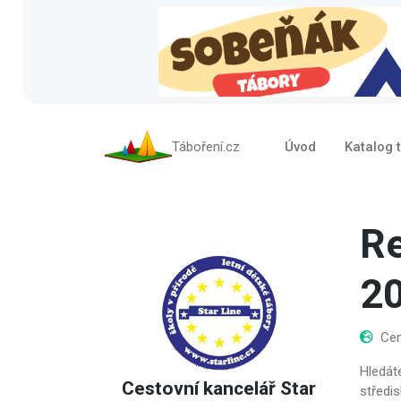
Táboření.cz
Úvod
Katalog 
Re
2
Cen
Hledát
Cestovní kancelář Star
středi