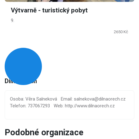
Výtvarně - turistický pobyt
9.
2650 Kč
Dílna Ořech
Osoba: Věra Salneková
Email: salnekova@dilnaorech.cz
Telefon: 737067293
Web: http://www.dilnaorech.cz
Podobné organizace