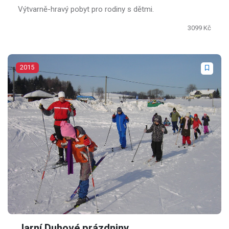
Výtvarně-hravý pobyt pro rodiny s dětmi.
3099 Kč
2015
Jarní Duhové prázdniny