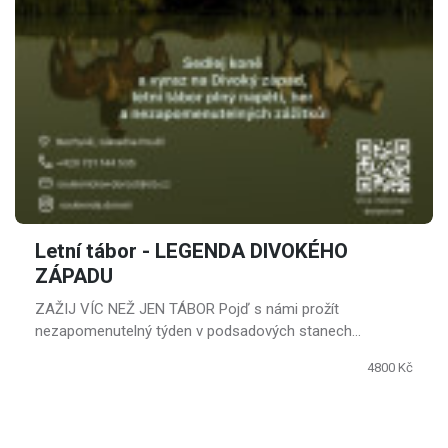
Letní tábor - LEGENDA DIVOKÉHO
ZÁPADU
ZAŽIJ VÍC NEŽ JEN TÁBOR Pojď s námi prožít
nezapomenutelný týden v podsadových stanech
uprostřed jihočeské přírody u Bechyně.
4800 Kč