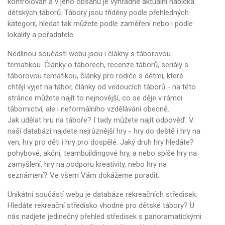
kontrolován a v jeho obsahu je výhradně aktuální nabídka
dětských táborů. Tábory jsou tříděny podle přehledných
kategorií, hledat tak můžete podle zaměření nebo i podle
lokality a pořadatele.
Nedílnou součástí webu jsou i člákny s táborovou
tematikou. Články o táborech, recenze táborů, seriály s
táborovou tematikou, články pro rodiče s dětmi, které
chtějí vyjet na tábor, články od vedoucích táborů - na této
stránce můžete najít to nejnovější, co se děje v rámci
tábornictví, ale i neformálního vzdělávání obecně.
Jak udělat hru na táboře? I tady můžete najít odpověď. V
naší databázi najdete nejrůznější hry - hry do deště i hry na
ven, hry pro děti i hry pro dospělé. Jaký druh hry hledáte?
pohybové, akční, teambuildingové hry, a nebo spíše hry na
zamyšlení, hry na podporu kreativity, nebo hry na
seznámení? Ve všem Vám dokážeme poradit.
Unikátní součástí webu je databáze rekreačních středisek.
Hledáte rekreační středisko vhodné pro dětské tábory? U
nás nadjete jedinečný přehled středisek s panoramatickými