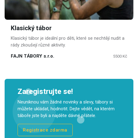
Klasický tábor
Klasický tábor je ideální pro děti, které se nechtějí nudit a
rády zkoušejí různé aktivity.
FAJN TÁBORY s.r.o.
5500 Kč
Zaregistrujte se!
Neuniknou vám žádné novinky a slevy, tábory si
můžete ukládat, hodnotit. Dejte vědět, na kterém
táboře jste byli a najděte dávné přátele.
Registrace zdarma