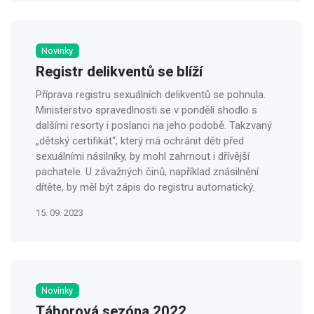
Novinky
Registr delikventů se blíží
Příprava registru sexuálních delikventů se pohnula.
Ministerstvo spravedlnosti se v pondělí shodlo s
dalšími resorty i poslanci na jeho podobě. Takzvaný
„dětský certifikát“, který má ochránit děti před
sexuálními násilníky, by mohl zahrnout i dřívější
pachatele. U závažných činů, například znásilnění
dítěte, by měl být zápis do registru automatický.
15. 09. 2023
Novinky
Táborová sezóna 2022