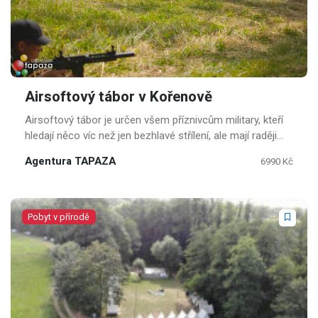
Airsoftový tábor v Kořenově
Airsoftový tábor je určen všem příznivcům military, kteří
hledají něco víc než jen bezhlavé střílení, ale mají raději
taktický boj.
Agentura TAPAZA
6990 Kč
Pobyt v přírodě