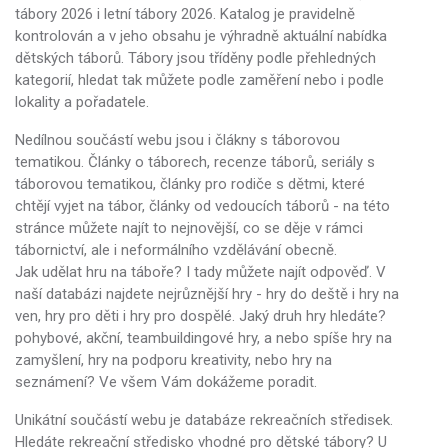
tábory 2026 i letní tábory 2026. Katalog je pravidelně
kontrolován a v jeho obsahu je výhradně aktuální nabídka
dětských táborů. Tábory jsou tříděny podle přehledných
kategorií, hledat tak můžete podle zaměření nebo i podle
lokality a pořadatele.
Nedílnou součástí webu jsou i člákny s táborovou
tematikou. Články o táborech, recenze táborů, seriály s
táborovou tematikou, články pro rodiče s dětmi, které
chtějí vyjet na tábor, články od vedoucích táborů - na této
stránce můžete najít to nejnovější, co se děje v rámci
tábornictví, ale i neformálního vzdělávání obecně.
Jak udělat hru na táboře? I tady můžete najít odpověď. V
naší databázi najdete nejrůznější hry - hry do deště i hry na
ven, hry pro děti i hry pro dospělé. Jaký druh hry hledáte?
pohybové, akční, teambuildingové hry, a nebo spíše hry na
zamyšlení, hry na podporu kreativity, nebo hry na
seznámení? Ve všem Vám dokážeme poradit.
Unikátní součástí webu je databáze rekreačních středisek.
Hledáte rekreační středisko vhodné pro dětské tábory? U