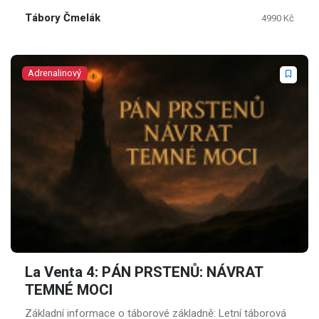
provází celých každý den.
Tábory Čmelák
4990 Kč
Adrenalinový
La Venta 4: PÁN PRSTENŮ: NÁVRAT
TEMNÉ MOCI
Základní informace o táborové základně: Letní táborová