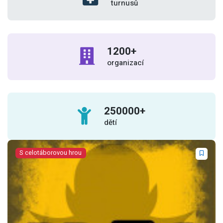
turnusů
1200
+
organizací
250000
+
dětí
S celotáborovou hrou