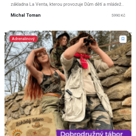
základna La Venta, kterou provozuje Dům dětí a mládeže
Ostrov Slaný, se nachází v chráněné krajinné oblasti
Michal Toman
5990 Kč
Jesenicka a Rabštejnska.
Adrenalinový