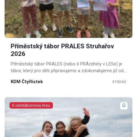
Příměstský tábor PRALES Struhařov
2026
Příměstský tábor PRALES (nebo-li PRÁzdniny v LESe) je
tábor, který pro děti připravujeme a zdokonalujeme již od
roku 2017.
KDM Čtyřlístek
3150 Kč
S celotáborovou hrou