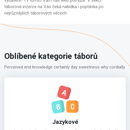
vybavení? I v tomto Vám náš web pomůže. V sekci
táborová inzerce na Vás čeká nabídka i poptávka po
nejrůznějších táborových věcech.
Oblíbené kategorie táborů
Perceived end knowledge certainly day sweetness why cordially
Jazykové