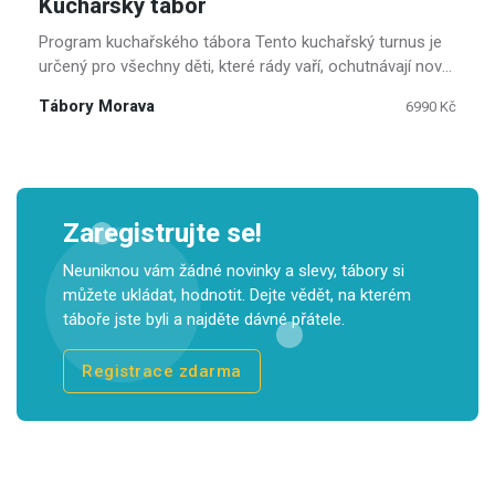
Kuchařský tábor
Program kuchařského tábora Tento kuchařský turnus je
určený pro všechny děti, které rády vaří, ochutnávají nové
dobroty a zároveň si chtějí užít spoustu zábavy, her a
Tábory Morava
6990 Kč
výletů.
Zaregistrujte se!
Neuniknou vám žádné novinky a slevy, tábory si
můžete ukládat, hodnotit. Dejte vědět, na kterém
táboře jste byli a najděte dávné přátele.
Registrace zdarma