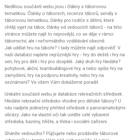
Nedílnou součástí webu jsou i člákny s táborovou
tematikou. Články o táborech, recenze táborů, seriály s
táborovou tematikou, články pro rodiče s dětmi, které
chtějí vyjet na tábor, články od vedoucích táborů - na této
stránce můžete najít to nejnovější, co se děje v rámci
tábornictví, ale i neformálního vzdělávání obecně.
Jak udělat hru na táboře? I tady můžete najít odpověď. V
naší databázi najdete nejrůznější hry - hry do deště i hry na
ven, hry pro děti i hry pro dospělé. Jaký druh hry hledáte?
pohybové, akční, teambuildingové hry, a nebo spíše hry na
zamyšlení, hry na podporu kreativity, nebo hry na
seznámení? Ve všem Vám dokážeme poradit.
Unikátní součástí webu je databáze rekreačních středisek.
Hledáte rekreační středisko vhodné pro dětské tábory? U
nás nadjete jedinečný přehled středisek s panoramatickými
obrázy. Jako na vlastní oči tak uvidíte celé vybavení
střediska, bazény, hřište, a třeba i sociální zařízení.
Sháníte vedoucího? Půjčujete nebo prodáváte táborové