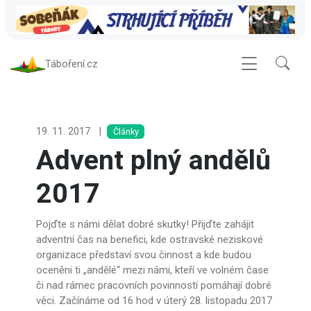
Táboření.cz
19. 11. 2017
|
Články
Advent plný andělů
2017
Pojďte s námi dělat dobré skutky! Přijďte zahájit
adventní čas na benefici, kde ostravské neziskové
organizace představí svou činnost a kde budou
oceněni ti „andělé“ mezi námi, kteří ve volném čase
či nad rámec pracovních povinností pomáhají dobré
věci. Začínáme od 16 hod v úterý 28. listopadu 2017