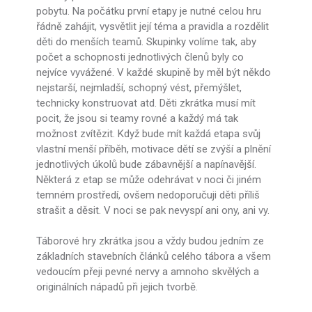
pobytu. Na počátku první etapy je nutné celou hru
řádně zahájit, vysvětlit její téma a pravidla a rozdělit
děti do menších teamů. Skupinky volíme tak, aby
počet a schopnosti jednotlivých členů byly co
nejvíce vyvážené. V každé skupině by měl být někdo
nejstarší, nejmladší, schopný vést, přemýšlet,
technicky konstruovat atd. Děti zkrátka musí mít
pocit, že jsou si teamy rovné a každý má tak
možnost zvítězit. Když bude mít každá etapa svůj
vlastní menší příběh, motivace dětí se zvýší a plnění
jednotlivých úkolů bude zábavnější a napínavější.
Některá z etap se může odehrávat v noci či jiném
temném prostředí, ovšem nedoporučuji děti příliš
strašit a děsit. V noci se pak nevyspí ani ony, ani vy.
Táborové hry zkrátka jsou a vždy budou jedním ze
základních stavebních článků celého tábora a všem
vedoucím přeji pevné nervy a amnoho skvělých a
originálních nápadů při jejich tvorbě.