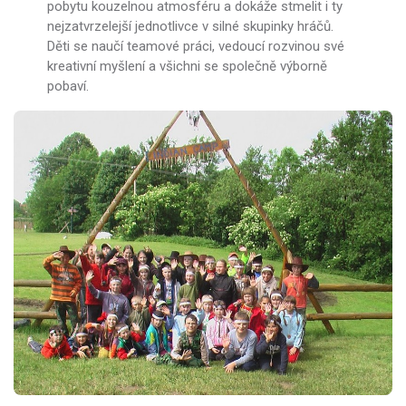
pobytu kouzelnou atmosféru a dokáže stmelit i ty
nejzatvrzelejší jednotlivce v silné skupinky hráčů.
Děti se naučí teamové práci, vedoucí rozvinou své
kreativní myšlení a všichni se společně výborně
pobaví.