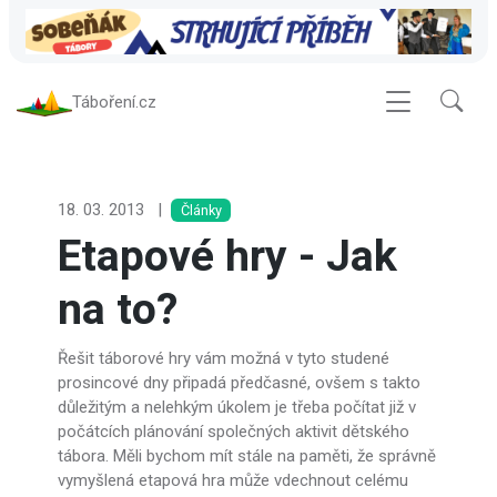
Táboření.cz
18. 03. 2013
|
Články
Etapové hry - Jak
na to?
Řešit táborové hry vám možná v tyto studené
prosincové dny připadá předčasné, ovšem s takto
důležitým a nelehkým úkolem je třeba počítat již v
počátcích plánování společných aktivit dětského
tábora. Měli bychom mít stále na paměti, že správně
vymyšlená etapová hra může vdechnout celému