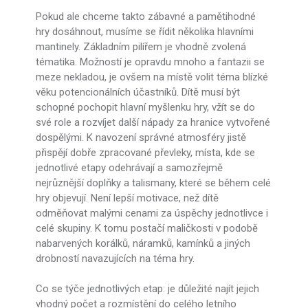
Pokud ale chceme takto zábavné a pamětihodné
hry dosáhnout, musíme se řídit několika hlavními
mantinely. Základním pilířem je vhodně zvolená
tématika. Možností je opravdu mnoho a fantazii se
meze nekladou, je ovšem na místě volit téma blízké
věku potencionálních účastníků. Dítě musí být
schopné pochopit hlavní myšlenku hry, vžít se do
své role a rozvíjet další nápady za hranice vytvořené
dospělými. K navození správné atmosféry jistě
přispějí dobře zpracované převleky, místa, kde se
jednotlivé etapy odehrávají a samozřejmě
nejrůznější doplňky a talismany, které se během celé
hry objevují. Není lepší motivace, než dítě
odměňovat malými cenami za úspěchy jednotlivce i
celé skupiny. K tomu postačí maličkosti v podobě
nabarvených korálků, náramků, kamínků a jiných
drobností navazujících na téma hry.
Co se týče jednotlivých etap: je důležité najít jejich
vhodný počet a rozmístění do celého letního