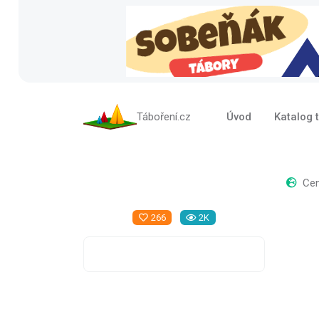
Táboření.cz
Úvod
Katalog 
Cen
266
2K