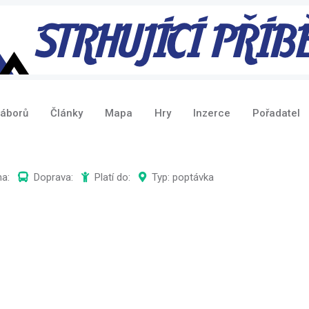
táborů
Články
Mapa
Hry
Inzerce
Pořadatel
a:
Doprava:
Platí do:
Typ: poptávka