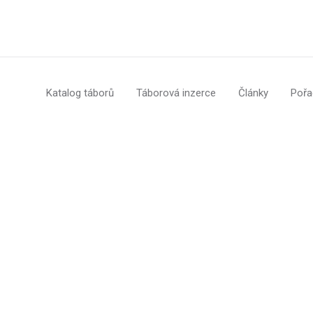
Katalog táborů
Táborová inzerce
Články
Pořa