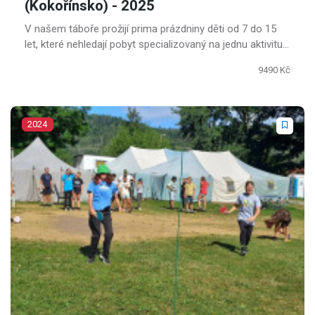
(Kokořínsko) - 2025
V našem táboře prožijí prima prázdniny děti od 7 do 15
let, které nehledají pobyt specializovaný na jednu aktivitu,
ale chtějí si užít od všeho kousek.
9490 Kč
2024