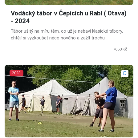
Vodácký tábor v Čepicích u Rabí ( Otava)
- 2024
Tábor ušitý na míru těm, co už je nebaví klasické tábory,
chtějí si vyzkoušet něco nového a zažít trochu
adrenalinu.
7650 Kč
2023