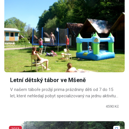
Letní dětský tábor ve Mšeně
V našem táboře prožijí prima prázdniny děti od 7 do 15
let, které nehledají pobyt specializovaný na jednu aktivitu,
ale chtějí si užít od všeho kousek.
4590 Kč
2013