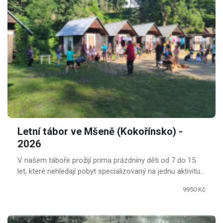
Letní tábor ve Mšeně (Kokořínsko) -
2026
V našem táboře prožijí prima prázdniny děti od 7 do 15
let, které nehledají pobyt specializovaný na jednu aktivitu,
ale chtějí si užít od všeho kousek.
9950 Kč