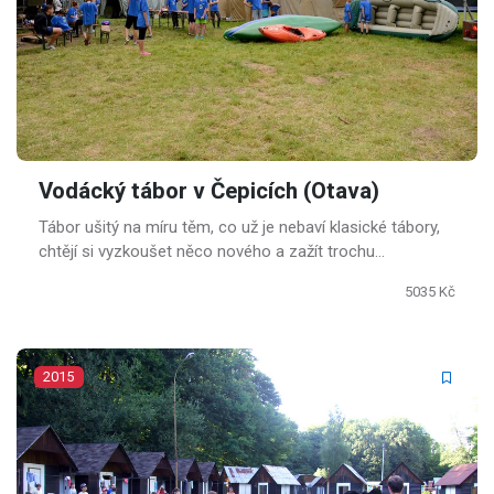
Vodácký tábor v Čepicích (Otava)
Tábor ušitý na míru těm, co už je nebaví klasické tábory,
chtějí si vyzkoušet něco nového a zažít trochu
adrenalinu.
5035 Kč
2015