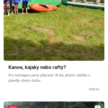
Kanoe, kajaky nebo rafty?
Pro teenagery jsme připravili 18 dní, plných zážitků s
plavidly všeho druhu.
7690 Kč
2020