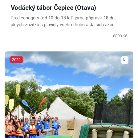
Vodácký tábor Čepice (Otava)
Pro teenagery (od 10 do 18 let) jsme připravili 18 dní,
plných zážitků s plavidly všeho druhu a dalších akcí -
výlety, sportovní i inteligenční hry, ale taky prostě
8890 Kč
prázdninový relax.
2022