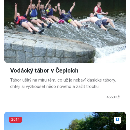
Vodácký tábor v Čepicích
Tábor ušitý na míru těm, co už je nebaví klasické tábory,
chtějí si vyzkoušet něco nového a zažít trochu
adrenalinu.
4650 Kč
2014