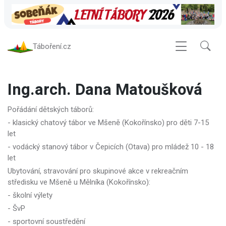
Táboření.cz
Ing.arch. Dana Matoušková
Pořádání dětských táborů:
- klasický chatový tábor ve Mšeně (Kokořínsko) pro děti 7-15
let
- vodácký stanový tábor v Čepicích (Otava) pro mládež 10 - 18
let
Ubytování, stravování pro skupinové akce v rekreačním
středisku ve Mšeně u Mělníka (Kokořínsko):
- školní výlety
- ŠvP
- sportovní soustředění