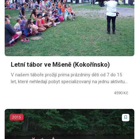
Letní tábor ve Mšeně (Kokořínsko)
V našem táboře prožijí prima prázdniny děti od 7 do 15
let, které nehledají pobyt specializovaný na jednu aktivitu,
ale chtějí si užít od všeho kousek.
4590 Kč
2015