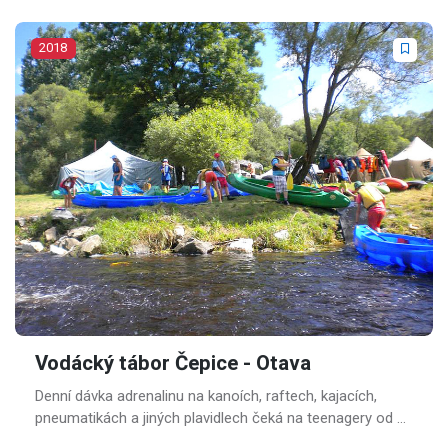
2018
Vodácký tábor Čepice - Otava
Denní dávka adrenalinu na kanoích, raftech, kajacích,
pneumatikách a jiných plavidlech čeká na teenagery od 10
do 18 let.