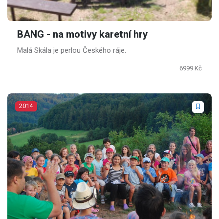
BANG - na motivy karetní hry
Malá Skála je perlou Českého ráje.
6999 Kč
2014