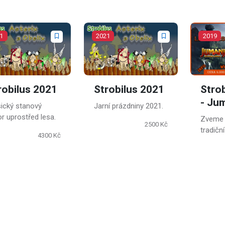
1
2021
2019
robilus 2021
Strobilus 2021
Stro
- Ju
sický stanový
Jarní prázdniny 2021.
or uprostřed lesa.
Zveme 
2500 Kč
tradiční
4300 Kč
kterém
kamarád
spaní v
širákem
něco o 
zahraje
her.