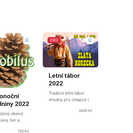
2022
Letní tábor
2022
Tradiční letní tábor
konoční
vhodný pro chlapce i
dniny 2022
dívky.
4400 Kč
užený víkend
bavy, her a
 s kamarády.
700 Kč