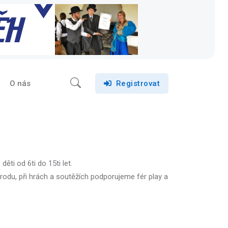
O nás
Registrovat
ěti od 6ti do 15ti let.
odu, při hrách a soutěžích podporujeme fér play a