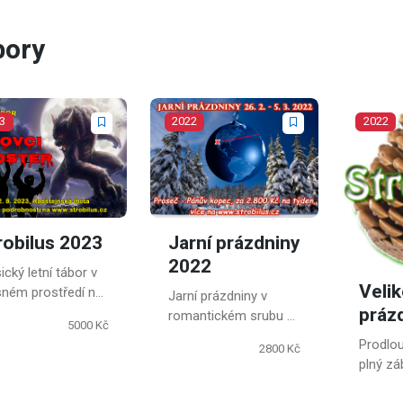
bory
3
2022
2022
robilus 2023
Jarní prázdniny
2022
ický letní tábor v
Veli
sném prostředí na
Jarní prázdniny v
práz
tí Železných hor.
romantickém srubu s
5000 Kč
partou nových
Prodlo
2800 Kč
kamarádů, co víc si
plný zá
přát.
soutěží