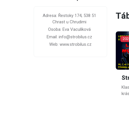
Tá
Adresa: Řestoky 174, 538 51
Chrast u Chrudimi
Osoba: Eva Vaculíková
Email: info@strobilus.cz
202
Web: www.strobilus.cz
St
Klas
krá
úpa