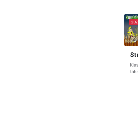
202
St
Kla
táb