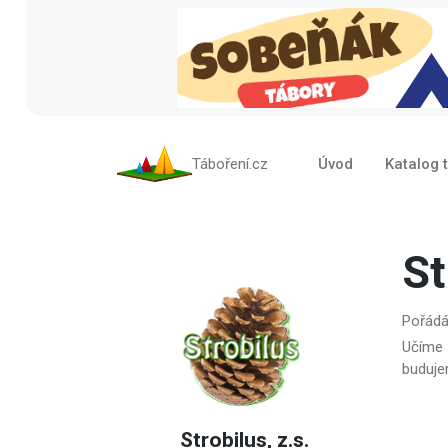
Táboření.cz
Úvod
Katalog 
St
Pořádám
Učíme 
buduje
Strobilus, z.s.