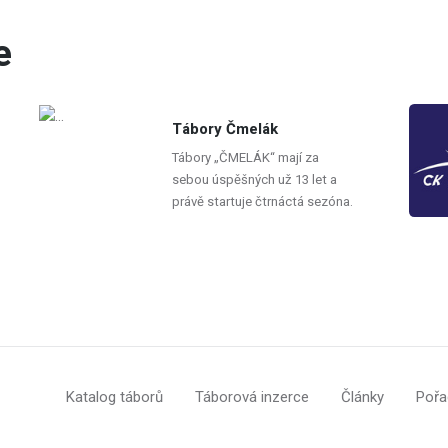
e
Tábory Čmelák
Tábory „ČMELÁK“ mají za
sebou úspěšných už 13 let a
právě startuje čtrnáctá sezóna.
Katalog táborů
Táborová inzerce
Články
Pořa