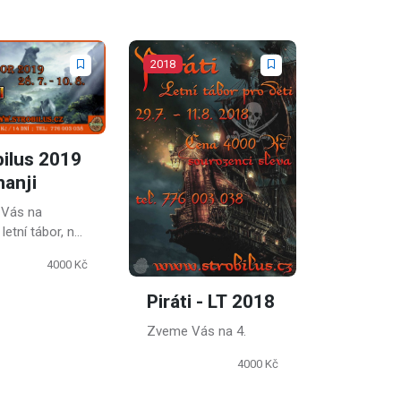
2018
bilus 2019
manji
Vás na
 letní tábor, na
 najdete nové
4000 Kč
y, zažijete
e stanu i pod
Piráti - LT 2018
, naučíte se
přírodě a
Zveme Vás na 4.
te si spoustu
4000 Kč