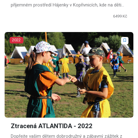
příjemném prostředí Hájenky v Kopřivnicích, kde na děti
čeká další hromada zážitků, nezapomenutelné zábavy a
6499 Kč
spousta nových kamarádů.
2022
Ztracená ATLANTIDA - 2022
Dopřejte vašim dětem dobrodružný a zábavný zážitek z