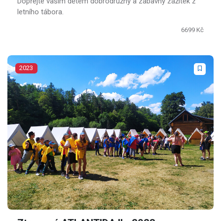
Dopřejte vašim dětem dobrodružný a zábavný zážitek z
letního tábora.
6699 Kč
2023