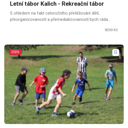
Letní tábor Kalich - Rekreační tábor
S ohledem na fakt celoročního přetěžování dětí,
přeorganizovaností a přemedializovaností bych ráda
nabídla dětem klidný program klasického tábora
8200 Kč
založeného na letní prázdninové rekreaci, ke které patří:
výlety, koupání, les, hry a sport.
2026