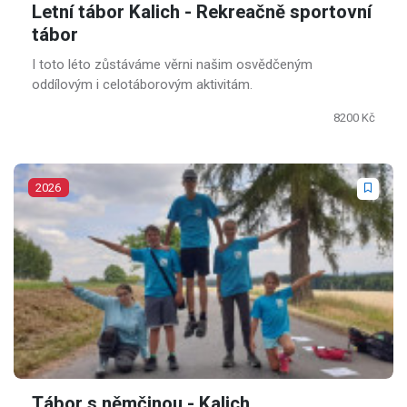
Letní tábor Kalich - Rekreačně sportovní
tábor
I toto léto zůstáváme věrni našim osvědčeným
oddílovým i celotáborovým aktivitám.
8200 Kč
2026
Tábor s němčinou - Kalich