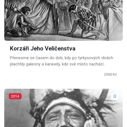
Korzáři Jeho Veličenstva
Přenesme se časem do dob, kdy po tyrkysových vlnách
plachtily galeony a karavely, kde své místo nachází
dobrodružství na moři, boj, vášeň a milostná střetnutí.
2950 Kč
2014