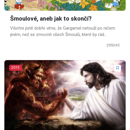
Šmoulové, aneb jak to skončí?
Všichni jistě dobře víme, že Gargamel netouží po ničem
jiném, než se zmocnit všech Šmoulů, které by rád
přimíchal do svého jedinečného lektvaru.
2950 Kč
2013