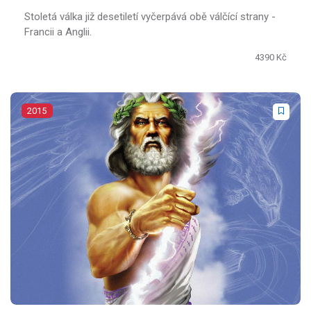
Stoletá válka již desetiletí vyčerpává obě válčící strany -
Francii a Anglii.
4390 Kč
2015