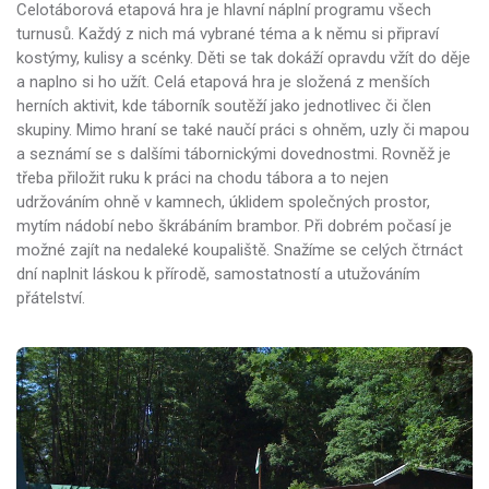
Celotáborová etapová hra je hlavní náplní programu všech
turnusů. Každý z nich má vybrané téma a k němu si připraví
kostýmy, kulisy a scénky. Děti se tak dokáží opravdu vžít do děje
a naplno si ho užít. Celá etapová hra je složená z menších
herních aktivit, kde táborník soutěží jako jednotlivec či člen
skupiny. Mimo hraní se také naučí práci s ohněm, uzly či mapou
a seznámí se s dalšími tábornickými dovednostmi. Rovněž je
třeba přiložit ruku k práci na chodu tábora a to nejen
udržováním ohně v kamnech, úklidem společných prostor,
mytím nádobí nebo škrábáním brambor. Při dobrém počasí je
možné zajít na nedaleké koupaliště. Snažíme se celých čtrnáct
dní naplnit láskou k přírodě, samostatností a utužováním
přátelství.