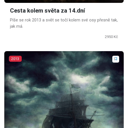
Cesta kolem světa za 14.dní
Píše se rok 2013 a svět se točí kolem své osy přesně tak,
jak má.
2950 Kč
2013