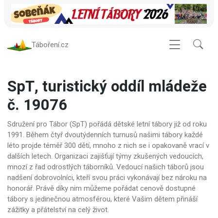
Táboření.cz
SpT, turistický oddíl mládeže
č. 19076
Sdružení pro Tábor (SpT) pořádá dětské letní tábory již od roku
1991. Během čtyř dvoutýdenních turnusů našimi tábory každé
léto projde téměř 300 dětí, mnoho z nich se i opakovaně vrací v
dalších letech. Organizaci zajišťují týmy zkušených vedoucích,
mnozí z řad odrostlých táborníků. Vedoucí našich táborů jsou
nadšení dobrovolníci, kteří svou práci vykonávají bez nároku na
honorář. Právě díky nim můžeme pořádat cenově dostupné
tábory s jedinečnou atmosférou, které Vašim dětem přináší
zážitky a přátelství na celý život.