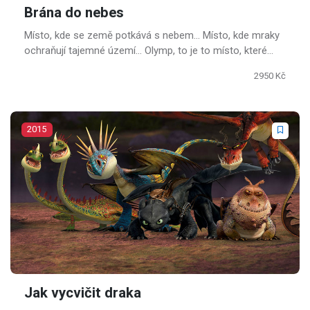
Brána do nebes
Místo, kde se země potkává s nebem… Místo, kde mraky
ochraňují tajemné území… Olymp, to je to místo, které
patří bohů.
2950 Kč
2015
Jak vycvičit draka