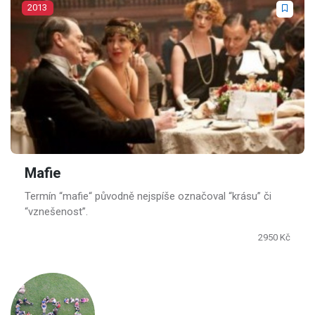
2013
Mafie
Termín “mafie“ původně nejspíše označoval “krásu” či
“vznešenost”.
2950 Kč