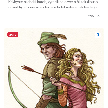
Kdybyste si sbalili batoh, vyrazili na sever a šli tak dlouho,
dokud by vás nezačaly hrozně bolet nohy a pak byste šli
ještě minimálně stokrát tak daleko, tak dojdete až na
2950 Kč
pobřeží moře.
2015