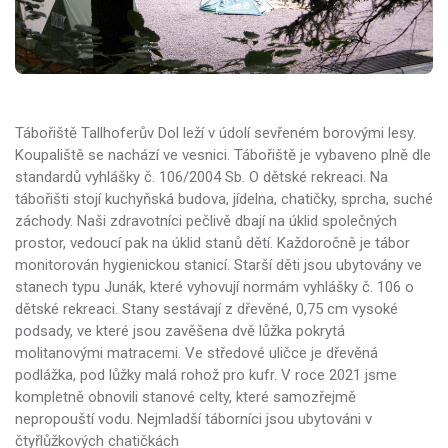
Tábořiště Tallhoferův Dol leží v údolí sevřeném borovými lesy.
Koupaliště se nachází ve vesnici. Tábořiště je vybaveno plně dle
standardů vyhlášky č. 106/2004 Sb. O dětské rekreaci. Na
tábořišti stojí kuchyňská budova, jídelna, chatičky, sprcha, suché
záchody. Naši zdravotníci pečlivě dbají na úklid společných
prostor, vedoucí pak na úklid stanů dětí. Každoročně je tábor
monitorován hygienickou stanicí. Starší děti jsou ubytovány ve
stanech typu Junák, které vyhovují normám vyhlášky č. 106 o
dětské rekreaci. Stany sestávají z dřevěné, 0,75 cm vysoké
podsady, ve které jsou zavěšena dvě lůžka pokrytá
molitanovými matracemi. Ve středové uličce je dřevěná
podlážka, pod lůžky malá rohož pro kufr. V roce 2021 jsme
kompletně obnovili stanové celty, které samozřejmě
nepropouští vodu. Nejmladší táborníci jsou ubytováni v
čtyřlůžkových chatičkách