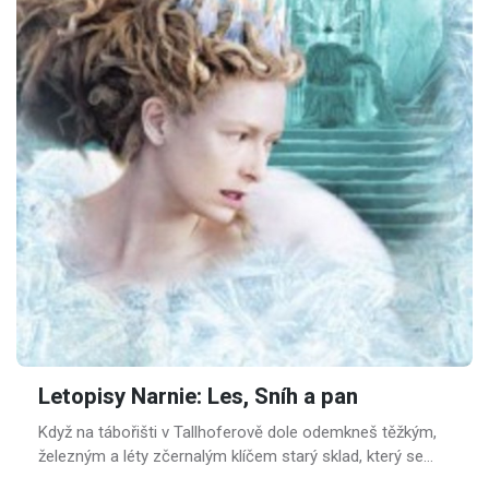
Letopisy Narnie: Les, Sníh a pan
Když na tábořišti v Tallhoferově dole odemkneš těžkým,
železným a léty zčernalým klíčem starý sklad, který se
krčí vzadu za Hradem a podaří se Ti přestěhovat, nebo