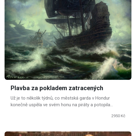
Plavba za pokladem zatracených
Už je to několik týdnů, co městská garda v Hondur
konečně uspěla ve svém honu na piráty a potopila
nechvalně známou loď Svatou Annu i s celou její
2950 Kč
posádkou.