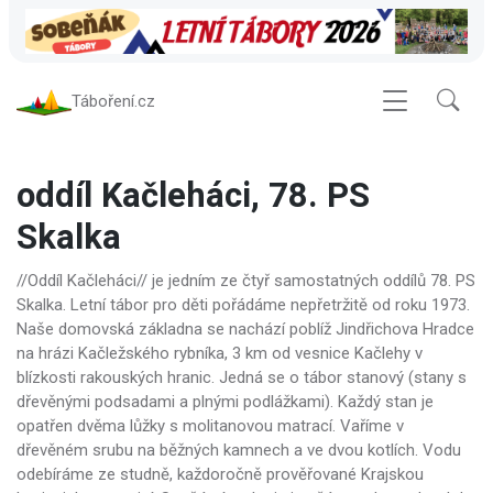
Táboření.cz
oddíl Kačleháci, 78. PS
Skalka
//Oddíl Kačleháci// je jedním ze čtyř samostatných oddílů 78. PS
Skalka. Letní tábor pro děti pořádáme nepřetržitě od roku 1973.
Naše domovská základna se nachází poblíž Jindřichova Hradce
na hrázi Kačležského rybníka, 3 km od vesnice Kačlehy v
blízkosti rakouských hranic. Jedná se o tábor stanový (stany s
dřevěnými podsadami a plnými podlážkami). Každý stan je
opatřen dvěma lůžky s molitanovou matrací. Vaříme v
dřevěném srubu na běžných kamnech a ve dvou kotlích. Vodu
odebíráme ze studně, každoročně prověřované Krajskou