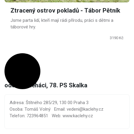
Ztracený ostrov pokladů - Tábor Pětník
Jsme parta lidí, kteří mají rádi přírodu, práci s dětmi a
táborové hry.
3190 Kč
oddíl Kačleháci, 78. PS Skalka
Adresa: Štítného 285/29, 130 00 Praha 3
Osoba: Tomáš Volný
Email: vedeni@kaclehy.cz
Telefon: 723964851
Web: www.kaclehy.cz