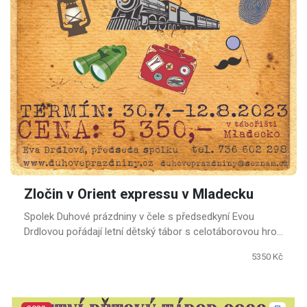
Zločin v Orient expressu v Mladecku
Spolek Duhové prázdniny v čele s předsedkyní Evou
Drdlovou pořádají letní dětský tábor s celotáborovou hrou
inspirovanou detektivními příběhy slavné spisovatelky
5350 Kč
Agathy Christie.