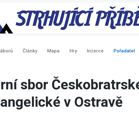
táborů
Články
Mapa
Hry
Inzerce
Pořadatel
rní sbor Českobratrsk
angelické v Ostravě