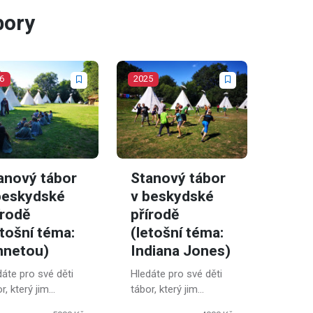
bory
6
2025
anový tábor
Stanový tábor
beskydské
v beskydské
írodě
přírodě
etošní téma:
(letošní téma:
nnetou)
Indiana Jones)
dáte pro své děti
Hledáte pro své děti
r, který jim
tábor, který jim
ese zážitky na celý
přinese zážitky na celý