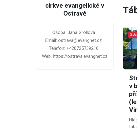
církve evangelické v
Tá
Ostravě
Osoba: Jana Grollová
202
Email: ostrava@evangnet.cz
Telefon: +420725739216
Web: https://ostrava.evangnet.cz
St
v 
př
(l
Vi
Hle
tábo
přin