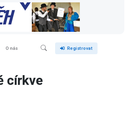
O nás
Registrovat
é církve