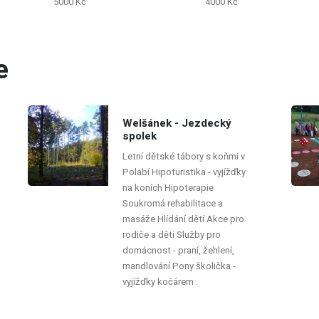
5000 Kč
4000 Kč
t.
život.
e
Welšánek - Jezdecký
spolek
Letní dětské tábory s koňmi v
Polabí Hipoturistika - vyjížďky
na koních Hipoterapie
Soukromá rehabilitace a
masáže Hlídání dětí Akce pro
rodiče a děti Služby pro
domácnost - praní, žehlení,
mandlování Pony školička -
vyjížďky kočárem .