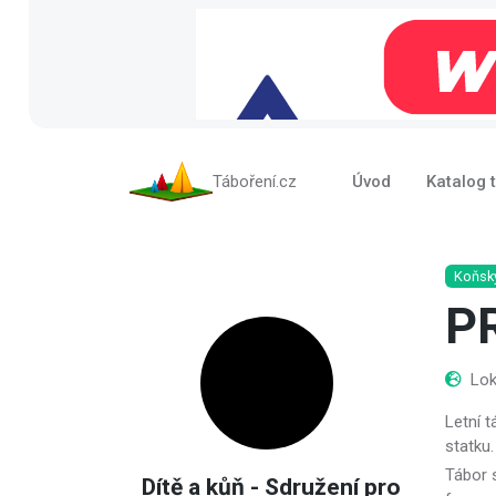
Táboření.cz
Úvod
Katalog 
Koňsk
P
Lok
Letní 
statku.
Tábor 
Dítě a kůň - Sdružení pro