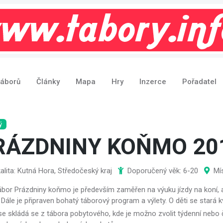
táborů
Články
Mapa
Hry
Inzerce
Pořadatel
ý
RÁZDNINY KOŇMO 20
alita: Kutná Hora, Středočeský kraj
Doporučený věk: 6-20
Mí
tábor Prázdniny koňmo je především zaměřen na výuku jízdy na koní, a
 Dále je připraven bohatý táborový program a výlety. O děti se stará k
se skládá se z tábora pobytového, kde je možno zvolit týdenní nebo 