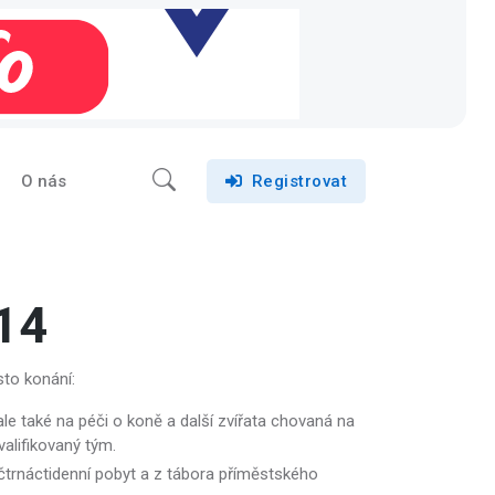
O nás
Registrovat
14
sto konání:
le také na péči o koně a další zvířata chovaná na
valifikovaný tým.
čtrnáctidenní pobyt a z tábora příměstského