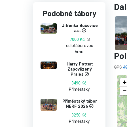
Dal
Podobné tábory
Jitřenka Bučovice
z.s.
S
7000 Kč
celotáborovou
hrou
Po
Harry Potter:
GPS
4
Zapovězený
Prales
+
3490 Kč
Příměstský
−
Příměstský tábor
NERF 2026
3250 Kč
Příměstský