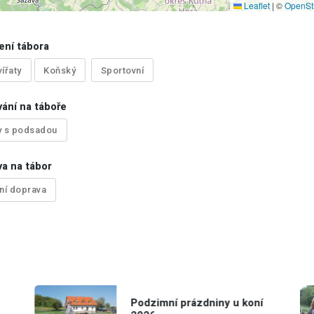
Leaflet
|
©
OpenSt
ení tábora
ířaty
Koňský
Sportovní
ání na táboře
y s podsadou
a na tábor
tní doprava
Podzimní prázdniny u koní