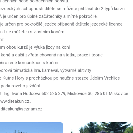
 denních nebo polodenních pobytů.
jezdeckých schopností dítěte se můžete přihlásit do 2 typů kurzu:
A je určen pro úplné začátečníky a mírně pokročilé.
je určen pro pokročilé jezdce případně držitele jezdecké licence.
nit se můžete i s vlastním koněm.
m:
em obou kurzů je výuka jízdy na koni
koně a další zvířata chovaná na statku, praxe i teorie
přirozené komunikace s koňmi
orová tématická hra, karneval, výtvarné aktivity
do Kutné Hory s procházkou po naučné stezce Údolím Vrchlice
 parkurového ježdění
t: Ing. Ivana Hudcová 602 525 379, Miskovice 30, 285 01 Miskovice
ww.diteakun.cz.,
: diteakun@seznam.cz