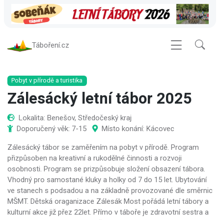
Táboření.cz
Pobyt v přírodě a turistika
Zálesácký letní tábor 2025
Lokalita: Benešov, Středočeský kraj
Doporučený věk: 7-15
Místo konání: Kácovec
Zálesácký tábor se zaměřením na pobyt v přírodě. Program
přizpůsoben na kreativní a rukodělné činnosti a rozvoji
osobnosti. Program se prizpůsobuje složení obsazení tábora.
Vhodný pro samostané kluky a holky od 7 do 15 let. Ubytování
ve stanech s podsadou a na základně provozované dle směrnic
MŠMT. Dětská oraganizace Zálesák Most pořádá letní tábory a
kulturní akce již přez 22let. Přímo v táboře je zdravotní sestra a