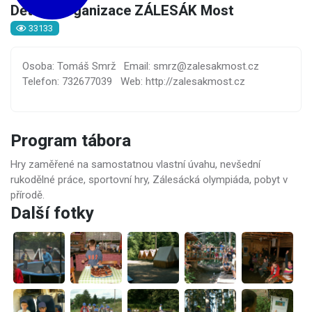
Dětská organizace ZÁLESÁK Most
33133
Osoba: Tomáš Smrž
Email: smrz@zalesakmost.cz
Telefon: 732677039
Web: http://zalesakmost.cz
Program tábora
Hry zaměřené na samostatnou vlastní úvahu, nevšední
rukodělné práce, sportovní hry, Zálesácká olympiáda, pobyt v
přírodě.
Další fotky