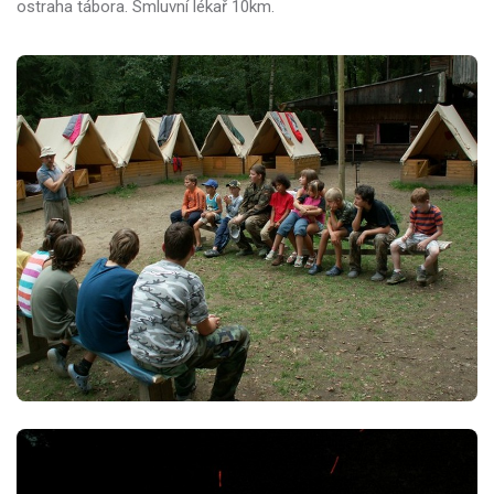
ostraha tábora. Smluvní lékař 10km.