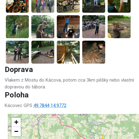
Doprava
Vlakem z Mostu do Kácova, potom cca 3km pěšky nebo vlastní
dopravou do tábora.
Poloha
Kácovec GPS
49.7844
14.9772
+
−