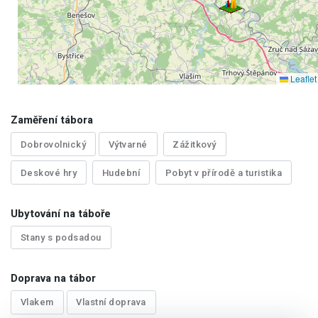
Leaflet
Zaměření tábora
Dobrovolnický
Výtvarné
Zážitkový
Deskové hry
Hudební
Pobyt v přírodě a turistika
Ubytování na táboře
Stany s podsadou
Doprava na tábor
Vlakem
Vlastní doprava