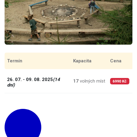
Termín
Kapacita
Cena
C
26. 07. - 09. 08. 2025
(14
17
volných míst
4
6990 Kč
dní)