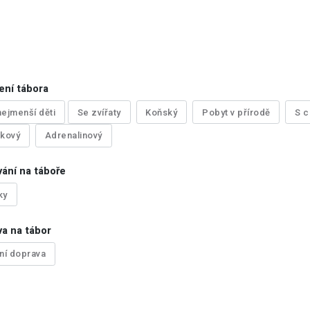
ení tábora
nejmenší děti
Se zvířaty
Koňský
Pobyt v přírodě
S c
tkový
Adrenalinový
ání na táboře
ky
a na tábor
tní doprava