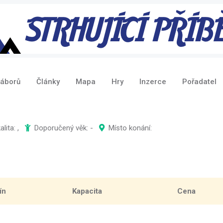
táborů
Články
Mapa
Hry
Inzerce
Pořadatel
lita: ,
Doporučený věk: -
Místo konání:
ín
Kapacita
Cena