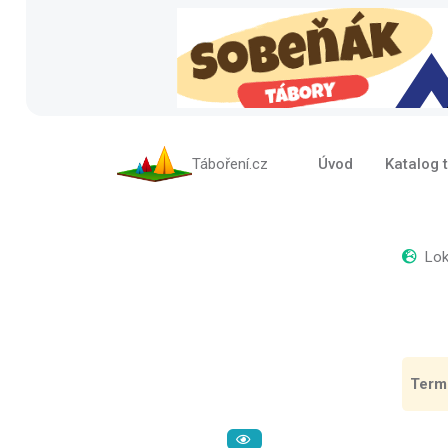
Táboření.cz
Úvod
Katalog 
Loka
Term