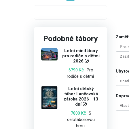
Podobné tábory
Zaměř
Pro 
Letní minitábory
pro rodiče s dětmi
Záži
2026
Pro
6790 Kč
Ubytov
rodiče s dětmi
Chat
Letní dětský
tábor Lančovská
Doprav
zátoka 2026 - 13
dní
Vlas
S
7800 Kč
celotáborovou
hrou