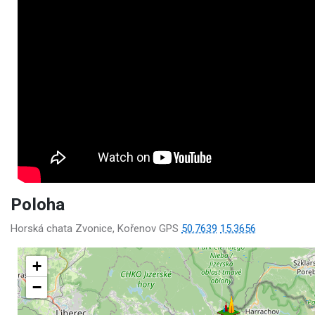
Poloha
Horská chata Zvonice, Kořenov GPS
50.7639
15.3656
+
−