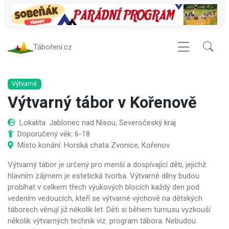
Táboření.cz
Výtvarné
Výtvarný tábor v Kořenově
Lokalita: Jablonec nad Nisou, Severočeský kraj
Doporučený věk: 6-18
Místo konání: Horská chata Zvonice, Kořenov
Výtvarný tábor je určený pro menší a dospívající děti, jejichž
hlavním zájmem je estetická tvorba. Výtvarné dílny budou
probíhat v celkem třech výukových blocích každý den pod
vedením vedoucích, kteří se výtvarné výchově na dětských
táborech věnují již několik let. Děti si během turnusu vyzkouší
několik výtvarných technik viz. program tábora. Nebudou