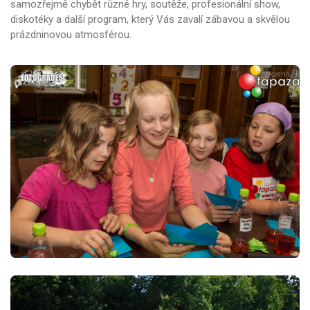
samozřejmě chybět různé hry, soutěže, profesionální show,
diskotéky a další program, který Vás zavalí zábavou a skvělou
prázdninovou atmosférou.