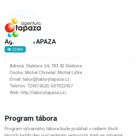
Agentura TAPAZA
22962
Adresa: Slatinice 24, 783 42 Slatinice
Osoba: Michal Chmelař, Michal Líčka
Email: tabor@taborytapaza.cz
Telefon: 724315620, 607022457
Web: http://taborytapaza.cz/
Program tábora
Program výtvarného tábora bude probíhat v celkem třech
blocích každý den pod vedením vedoucích, kteří se výtvarné