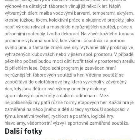
výchově na dětských táborech věnují již několik let. Náplň
výtvarných dílen: malba vodovými barvami, temperami, akrylem,
kresba tužkou, fixem, kolektivní práce a skupinové projekty, jako
např. výroba rekvizit a masek do nejrůznějších soutěží, práce s
přírodními materiály, tvorba dekorací. Na závěr každého turnusu
proběhne výtvarná soutěž, kde všichni účastníci za pomoci
svého umu a fantazie změří své síly. Výtvarné dílny probíhají ve
vyhrazených klubovnách nebo v jiném spol. prostoru. V případě
pěkného počasí budou moci děti tvořit také v prostorech areálu
či přilehlém lese. Odpolední program je zasvěcen hraní
nejrůznějších táborových soutěží a her. Většina soutěží se
započítává do celotáborové hry, která vyvrcholí v závěrečný
den, kdy jsou děti za své výkony oceněny diplomy,
upomínkovými předměty a dalšími odměnami. Mezi
nejoblíbenější hry patří různé formy etapových her. Každá hra je
zaměřená na něco jiného a děti si tedy vyzkouší spolupráci v
týmu, kreativní tvoření, rychlost a postřeh, logické hry,
hlavolamy, vědomostní výzvy i sportovně zaměřené soutěže.
Další fotky