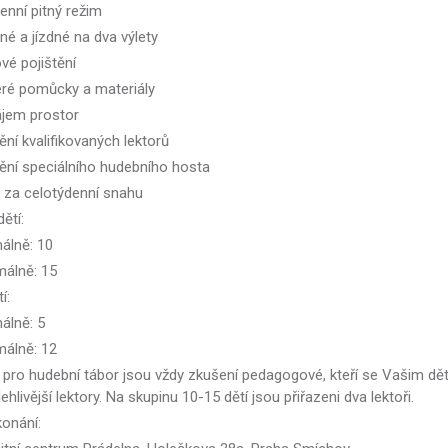
enní pitný režim
né a jízdné na dva výlety
vé pojištění
eré pomůcky a materiály
ájem prostor
tění kvalifikovaných lektorů
tění speciálního hudebního hosta
k za celotýdenní snahu
ětí:
málně: 10
málně: 15
í:
álně: 5
málně: 12
i pro hudební tábor jsou vždy zkušení pedagogové, kteří se Vašim dět
ehlivější lektory. Na skupinu 10-15 dětí jsou přiřazeni dva lektoři.
konání: