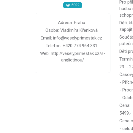
Pro př
5022
hudba 
schopn
Adresa: Praha
Děti, k
zapojit
Osoba: Vladimíra Křenková
Součást
Email: info@veselyprimestak.cz
pátečn
Telefon: +420 774 964 331
Děti pr
Web: http://veselyprimestak.cz/s-
Termín
anglictinou/
23. - 2
Časov
- Přích
- Progr
- Odcho
Cena:
5499,-
Cena o
- celod