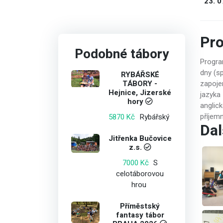
23. 0
Pr
Podobné tábory
Program
dny (sp
RYBÁŘSKÉ
TÁBORY -
zapojen
Hejnice, Jizerské
jazyka 
hory
anglic
Rybářský
příjem
5870 Kč
Dal
Jitřenka Bučovice
z.s.
S
7000 Kč
celotáborovou
hrou
Příměstský
fantasy tábor