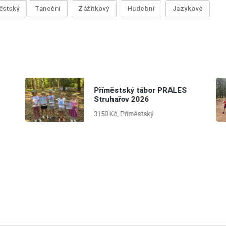
ěstský
Taneční
Zážitkový
Hudební
Jazykové
Příměstský tábor PRALES
Struhařov 2026
3150 Kč, Příměstský