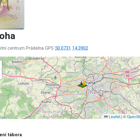
loha
tní centrum Prádelna GPS
50.0731
14.3902
Leaflet
|
©
OpenSt
ení tábora