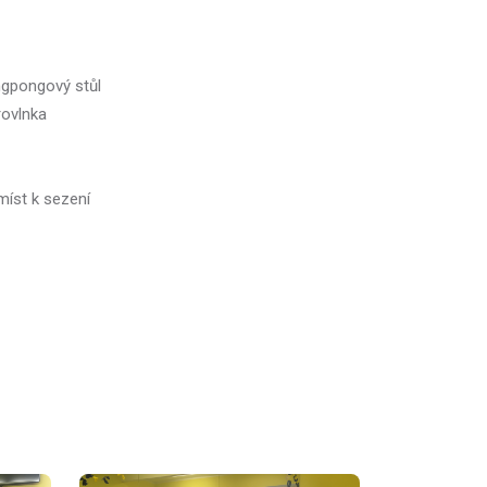
ingpongový stůl
rovlnka
 míst k sezení