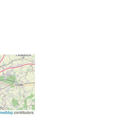
reetMap
contributors