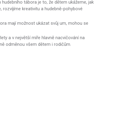
 hudebního tábora je to, že dětem ukážeme, jak
e, rozvíjíme kreativitu a hudebně-pohybové
i tábora mají možnost ukázat svůj um, mohou se
lety a v největší míře hlavně nacvičování na
lavně odměnou všem dětem i rodičům.