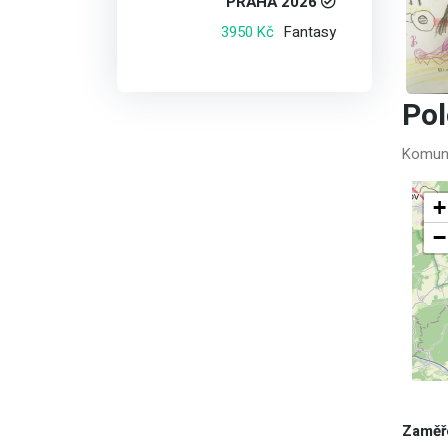
PRAHA 2026
Fantasy
3950 Kč
Po
Komuni
+
−
Zaměř