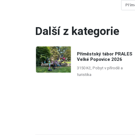
Přím
Další z kategorie
ivní
Příměstský tábor PRALES
ký tábor v
Velké Popovice 2026
3150 Kč, Pobyt v přírodě a
turistika