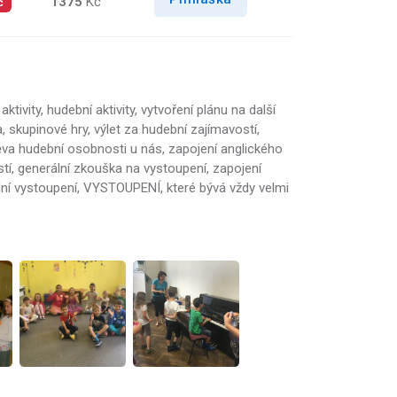
1375
Kč
č
tivity, hudební aktivity, vytvoření plánu na další
a, skupinové hry, výlet za hudební zajímavostí,
štěva hudební osobnosti u nás, zapojení anglického
ostí, generální zkouška na vystoupení, zapojení
dní vystoupení, VYSTOUPENÍ, které bývá vždy velmi