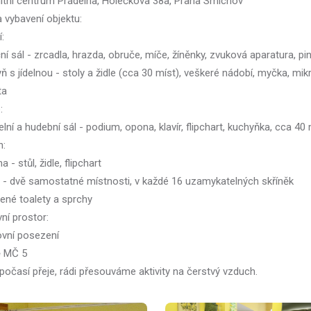
tní centrum Prádelna, Holečkova 38a, Praha Smíchov
 vybavení objektu:
:
ní sál - zrcadla, hrazda, obruče, míče, žíněnky, zvuková aparatura, p
ň s jídelnou - stoly a židle (cca 30 míst), veškeré nádobí, myčka, mik
ta
:
elní a hudební sál - podium, opona, klavír, flipchart, kuchyňka, cca 40
n:
a - stůl, židle, flipchart
y - dvě samostatné místnosti, v každé 16 uzamykatelných skříněk
lené toalety a sprchy
ní prostor:
ovní posezení
ě MČ 5
počasí přeje, rádi přesouváme aktivity na čerstvý vzduch.