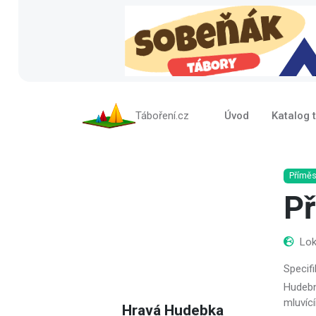
Táboření.cz
Úvod
Katalog 
Příměs
Př
Lok
Specifi
Hudební
mluvící
Hravá Hudebka