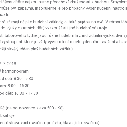
ihlášení dítěte nejsou nutné předchozí zkušenosti s hudbou. Smyslem
může být zábavná, inspirujeme je pro případný výběr hudební nástroj
osti.
teré již mají nějaké hudební základy, si také přijdou na své. V rámc
 do výuky ostatních dětí, vyzkouší si i jiné hudební nástroje.
í táborového týdne jsou různé hudební hry, individuální výuka, dva vý
í vystoupení, které je vždy vyvrcholením celotýdenního snažení a h
ožijí skvělý týden plný hudebních zážitků.
:
7. 7. 2018
ý harmonogram:
od dětí: 8:30 - 9:30
am: 9:00 - 16:30
d dětí: 16:30 - 17:30
 Kč (na sourozence sleva 500,- Kč)
bsahuje:
enní stravování (svačina, polévka, hlavní jídlo, svačina)