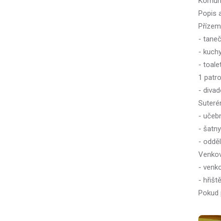
Komuni
Popis a
Přízemí
- taneč
- kuchy
- toale
1 patro
- divad
Suteré
- učebn
- šatn
- oddě
Venkov
- venk
- hřišt
Pokud 