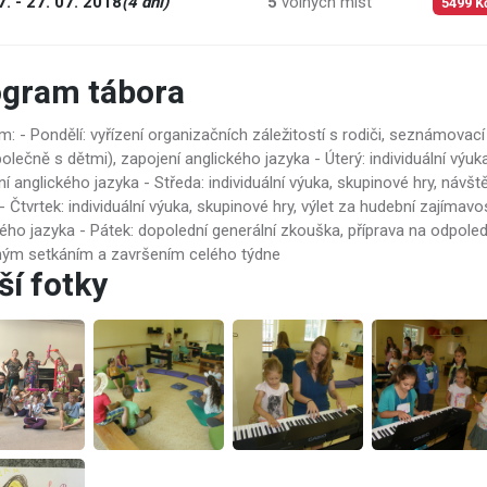
7. - 27. 07. 2018
(4 dní)
5
volných míst
5499 K
ogram tábora
: - Pondělí: vyřízení organizačních záležitostí s rodiči, seznámovací ak
olečně s dětmi), zapojení anglického jazyka - Úterý: individuální výuk
í anglického jazyka - Středa: individuální výuka, skupinové hry, náv
- Čtvrtek: individuální výuka, skupinové hry, výlet za hudební zajímav
kého jazyka - Pátek: dopolední generální zkouška, příprava na odpole
ným setkáním a završením celého týdne
ší fotky