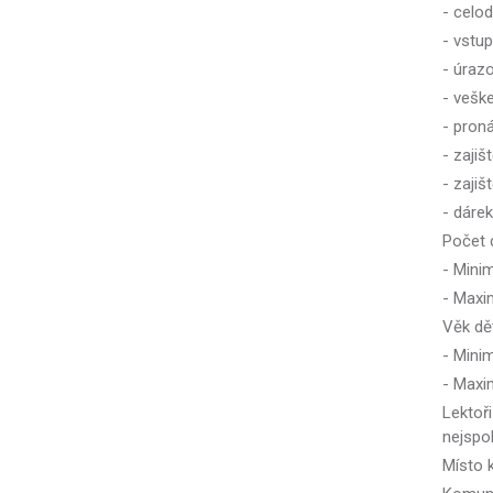
- celod
- vstup
- úrazo
- vešk
- pron
- zajiš
- zajiš
- dáre
Počet d
- Mini
- Maxi
Věk dět
- Minim
- Maxi
Lektoř
nejspol
Místo 