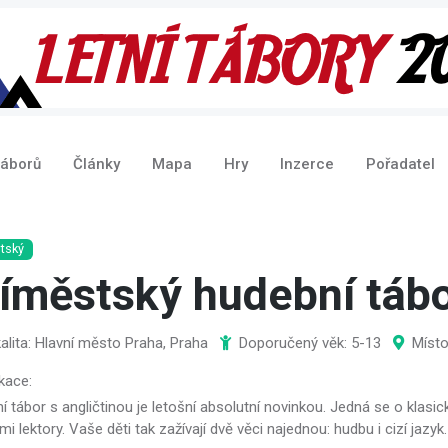
táborů
Články
Mapa
Hry
Inzerce
Pořadatel
tský
íměstský hudební tábo
alita: Hlavní město Praha, Praha
Doporučený věk: 5-13
Místo
kace:
 tábor s angličtinou je letošní absolutní novinkou. Jedná se o klasic
mi lektory. Vaše děti tak zažívají dvě věci najednou: hudbu i cizí jazyk.