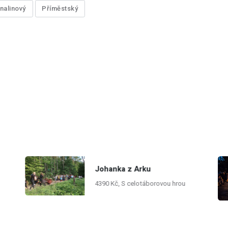
nalinový
Příměstský
Johanka z Arku
4390 Kč, S celotáborovou hrou