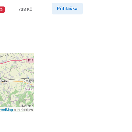
Přihláška
738
Kč
Kč
reetMap
contributors