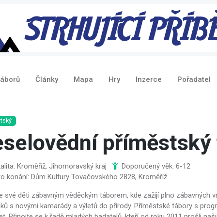
táborů
Články
Mapa
Hry
Inzerce
Pořadatel
tský
selovědní příměstský 
alita: Kroměříž, Jihomoravský kraj
Doporučený věk: 6-12
to konání: Dům Kultury Tovačovského 2828, Kroměříž
e své děti zábavným věděckým táborem, kde zažijí plno zábavných vni
ků s novými kamarády a výletů do přírody. Příměstské tábory s prog
et. Připojte se k řadě mladých badatelů, kteří od roku 2011 prošli na