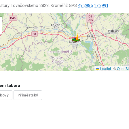
ltury Tovačovského 2828, Kroměříž GPS
49.2985
17.3991
Leaflet
|
©
OpenSt
ení tábora
tkový
Příměstský