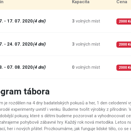
ín
Kapacita
Cena
7. - 17. 07. 2020
(4 dní)
3
volných míst
2000 K
7. - 24. 07. 2020
(4 dní)
3
volných míst
2000 K
8. - 07. 08. 2020
(4 dní)
0
volných míst
2000 K
ogram tábora
m je rozdělen na 4 dny badatelských pokusů a her, 1 den celodenní v
orodé experimenty uvnitř i venku. Budeme tvořit výrobky z přírodnin.
dobější pokusy, které s dětmi budeme pozorovat a vyhodnocovat ce
 zahrajeme pohybově zábavné hry. Každý rok nová metodika. Letos n
ací, her i nových přátel. Prozkoumáme, jak funguje lidské tělo, co s