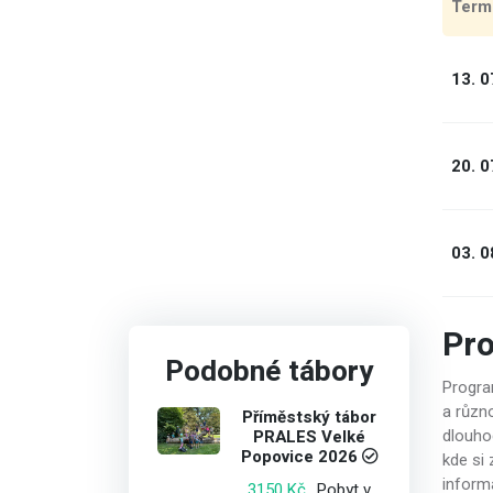
Term
13. 0
20. 0
03. 0
Pr
Podobné tábory
Progra
a různ
Příměstský tábor
PRALES Velké
dlouho
Popovice 2026
kde si
inform
Pobyt v
3150 Kč