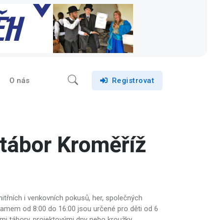
O nás
Registrovat
tábor Kroměříž
třních i venkovních pokusů, her, společných
ramem od 8:00 do 16:00 jsou určené pro děti od 6
šimi tábory, projektovými dny nebo kroužky.