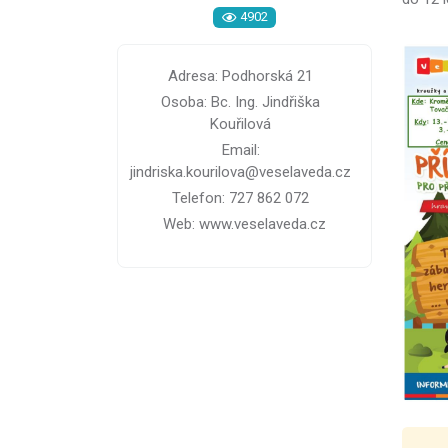
4902
Adresa: Podhorská 21
Osoba: Bc. Ing. Jindřiška
Kouřilová
Email:
jindriska.kourilova@veselaveda.cz
Telefon: 727 862 072
Web: www.veselaveda.cz