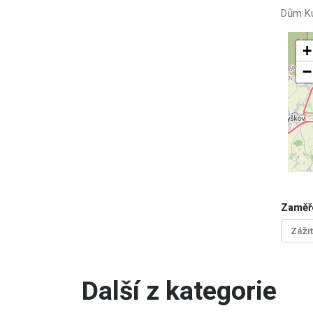
Dům Ku
+
−
Zaměř
Záži
Další z kategorie