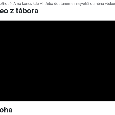
 přírodě. A na konci, kdo ví, třeba dostaneme i největší odměnu vědc
eo z tábora
loha