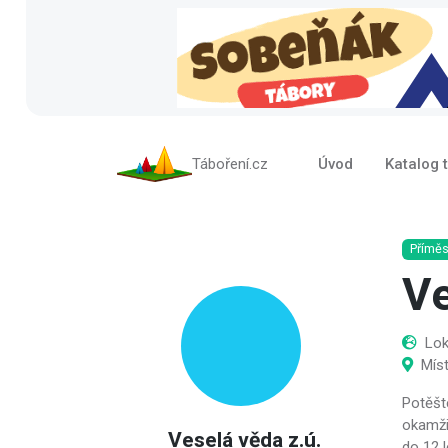
Táboření.cz
Úvod
Katalog 
Příměs
Ve
Lok
Mís
Potěšt
okamži
Veselá věda z.ú.
do 12 l