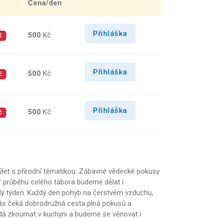
Cena/den
Přihláška
500
Kč
č
Přihláška
500
Kč
č
Přihláška
500
Kč
č
ýlet s přírodní tématikou. Zábavné vědecké pokusy
 V průběhu celého tábora budeme dělat i
lý týden. Každý den pohyb na čerstvém vzduchu,
ás čeká dobrodružná cesta plná pokusů a
e dá zkoumat v kuchyni a budeme se věnovat i