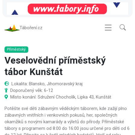
Táboření.cz
Příměstský
Veselovědní příměstský
tábor Kunštát
Lokalita: Blansko, Jihomoravský kraj
Doporučený věk: 6-12
Místo konání: Sdružení Chocholík, Lipka 43, Kunštát
Potěšte své děti zábavným věděckým táborem, kde zažijí plno
zábavných vnitřních i venkovních pokusů, her, společných
okamžiků s novými kamarády a výletů do přírody. Příměstské
tábory s programem od 8:00 do 16:00 jsou určené pro děti od 6
do 12 let. Připojte se k řadě mladých badatelů, kteří od roku