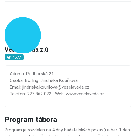
Veselá věda z.ú.
4577
Adresa: Podhorská 21
Osoba: Bc. Ing. Jindřiška Kouřilová
Email: jindriska.kourilova@veselaveda.cz
Telefon: 727 862 072
Web: www.veselaveda.cz
Program tábora
Program je rozdělen na 4 dny badatelských pokusů a her, 1 den