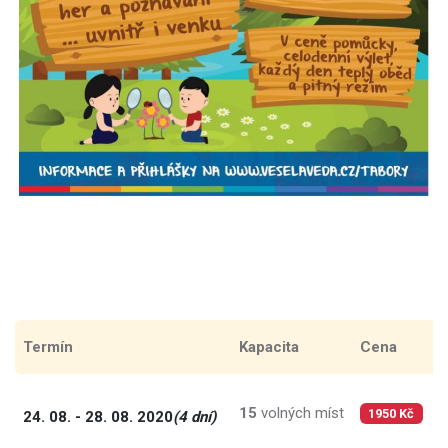
Termín
Kapacita
Cena
C
15
volných míst
4
24. 08. - 28. 08. 2020
(4 dní)
1950 Kč