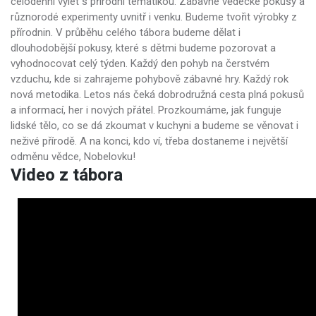
celodenní výlet s přírodní tématikou. Zábavné vědecké pokusy a
různorodé experimenty uvnitř i venku. Budeme tvořit výrobky z
přírodnin. V průběhu celého tábora budeme dělat i
dlouhodobější pokusy, které s dětmi budeme pozorovat a
vyhodnocovat celý týden. Každý den pohyb na čerstvém
vzduchu, kde si zahrajeme pohybově zábavné hry. Každý rok
nová metodika. Letos nás čeká dobrodružná cesta plná pokusů
a informací, her i nových přátel. Prozkoumáme, jak funguje
lidské tělo, co se dá zkoumat v kuchyni a budeme se věnovat i
neživé přírodě. A na konci, kdo ví, třeba dostaneme i největší
odměnu vědce, Nobelovku!
Video z tábora