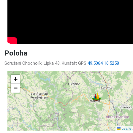
Poloha
Sdružení Chocholík, Lipka 43, Kunštát GPS
49.5064
16.5258
+
−
Leaflet