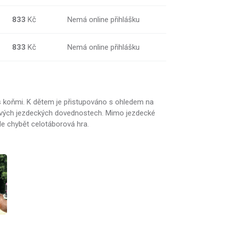
833
Kč
Nemá online přihlášku
833
Kč
Nemá online přihlášku
s koňmi. K dětem je přistupováno s ohledem na
e svých jezdeckých dovednostech. Mimo jezdecké
de chybět celotáborová hra.