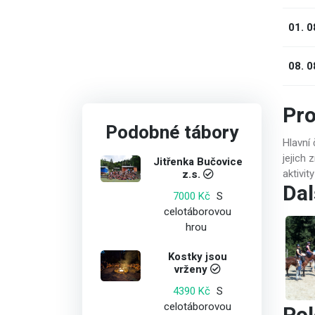
01. 0
08. 0
Pr
Podobné tábory
Hlavní
jejich
Jitřenka Bučovice
z.s.
aktivi
Dal
S
7000 Kč
celotáborovou
hrou
Kostky jsou
vrženy
S
4390 Kč
celotáborovou