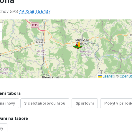
loha
ěchov GPS
49.7358
16.6437
Leaflet
|
©
OpenSt
ení tábora
nalinový
S celotáborovou hrou
Sportovní
Pobyt v přírod
ání na táboře
ky