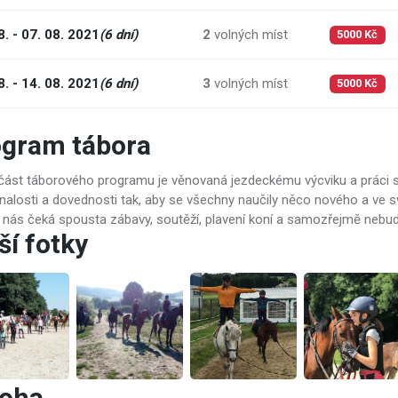
8. - 07. 08. 2021
(6 dní)
2
volných míst
5000 Kč
8. - 14. 08. 2021
(6 dní)
3
volných míst
5000 Kč
ogram tábora
 část táborového programu je věnovaná jezdeckému výcviku a práci 
 znalosti a dovednosti tak, aby se všechny naučily něco nového a v
ty nás čeká spousta zábavy, soutěží, plavení koní a samozřejmě nebu
ší fotky