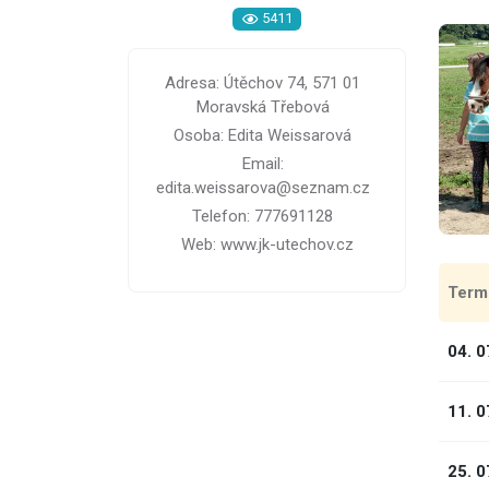
5411
Adresa: Útěchov 74, 571 01
Moravská Třebová
Osoba: Edita Weissarová
Email:
edita.weissarova@seznam.cz
Telefon: 777691128
Web: www.jk-utechov.cz
Term
04. 0
11. 0
25. 0