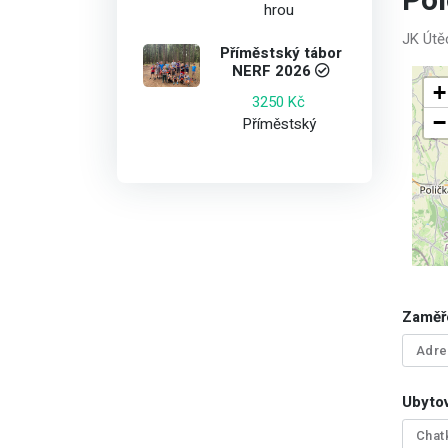
Po
hrou
JK Út
Příměstský tábor
NERF 2026
+
3250 Kč
−
Příměstský
Zaměř
Adre
Ubytov
Chat