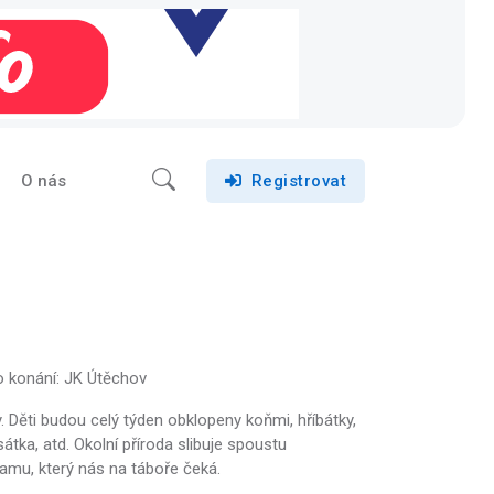
O nás
Registrovat
o konání: JK Útěchov
y. Děti budou celý týden obklopeny koňmi, hříbátky,
átka, atd. Okolní příroda slibuje spoustu
ramu, který nás na táboře čeká.