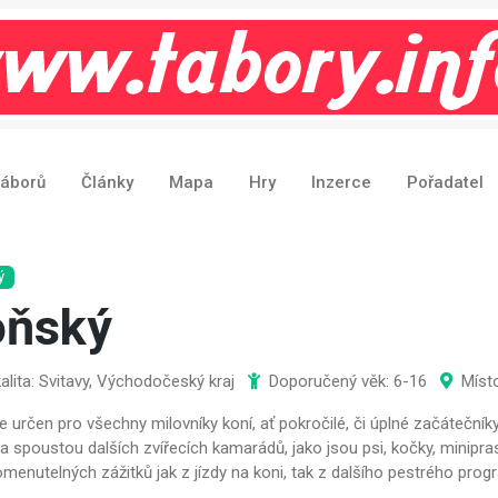
táborů
Články
Mapa
Hry
Inzerce
Pořadatel
ý
oňský
alita: Svitavy, Východočeský kraj
Doporučený věk: 6-16
Míst
e určen pro všechny milovníky koní, ať pokročilé, či úplné začátečník
a spoustou dalších zvířecích kamarádů, jako jsou psi, kočky, minipras
menutelných zážitků jak z jízdy na koni, tak z dalšího pestrého prog