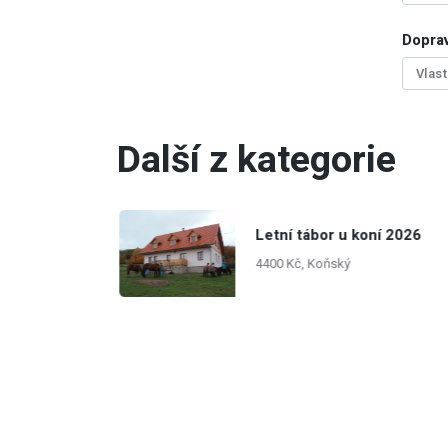
Doprav
Vlas
Další z kategorie
or Bečelov
Letní tábor u koní 2026
4400 Kč, Koňský