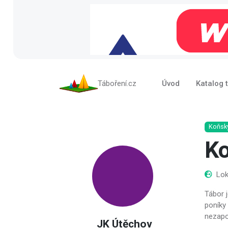
Táboření.cz
Úvod
Katalog 
Koňsk
K
Lok
Tábor j
poníky 
nezapo
JK Útěchov