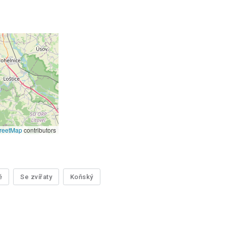
reetMap
contributors
ě
Se zvířaty
Koňský