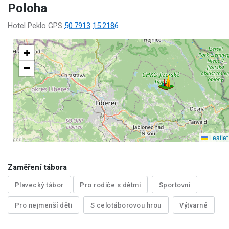
Poloha
Hotel Peklo GPS
50.7913
15.2186
+
−
Leaflet
Zaměření tábora
Plavecký tábor
Pro rodiče s dětmi
Sportovní
Pro nejmenší děti
S celotáborovou hrou
Výtvarné