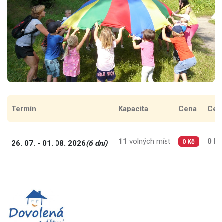
Termín
Kapacita
Cena
Cen
11
volných míst
0
Kč
26. 07. - 01. 08. 2026
(6 dní)
0 Kč