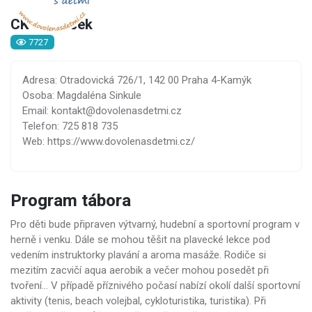
CK Domeček
7727
Adresa: Otradovická 726/1, 142 00 Praha 4-Kamýk
Osoba: Magdaléna Sinkule
Email: kontakt@dovolenasdetmi.cz
Telefon: 725 818 735
Web: https://www.dovolenasdetmi.cz/
Program tábora
Pro děti bude připraven výtvarný, hudební a sportovní program v
herně i venku. Dále se mohou těšit na plavecké lekce pod
vedením instruktorky plavání a aroma masáže. Rodiče si
mezitím zacvičí aqua aerobik a večer mohou posedět při
tvoření… V případě příznivého počasí nabízí okolí další sportovní
aktivity (tenis, beach volejbal, cykloturistika, turistika). Při