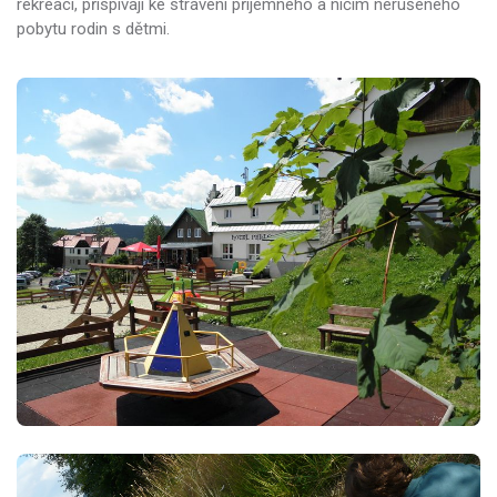
rekreaci, přispívají ke strávení příjemného a ničím nerušeného
pobytu rodin s dětmi.