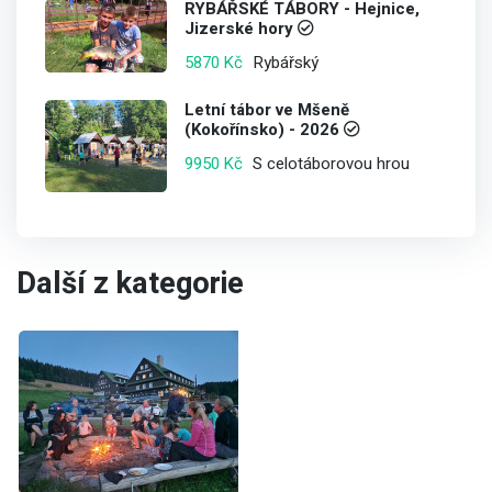
RYBÁŘSKÉ TÁBORY - Hejnice,
Jizerské hory
Rybářský
5870 Kč
Letní tábor ve Mšeně
(Kokořínsko) - 2026
S celotáborovou hrou
9950 Kč
Další z kategorie