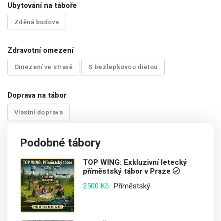
Ubytování na táboře
Zděná budova
Zdravotní omezení
Omezení ve stravě
S bezlepkovou dietou
Doprava na tábor
Vlastní doprava
Podobné tábory
TOP WING: Exkluzivní letecký
příměstský tábor v Praze
Příměstský
2500 Kč