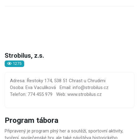
Strobilus, z.s.
1275
Adresa: Řestoky 174, 538 51 Chrast u Chrudimi
Osoba: Eva Vaculíková
Email: info@strobilus.cz
Telefon: 774 455 979
Web: www.strobilus.cz
Program tábora
Připravený je program plný her a soutěží, sportovní aktivity,
tvoření, společenské hry, ale také návštěva historického