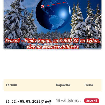
Termín
Kapacita
Cena
C
15
volných míst
4
26. 02. - 05. 03. 2022
(7 dní)
2800 Kč