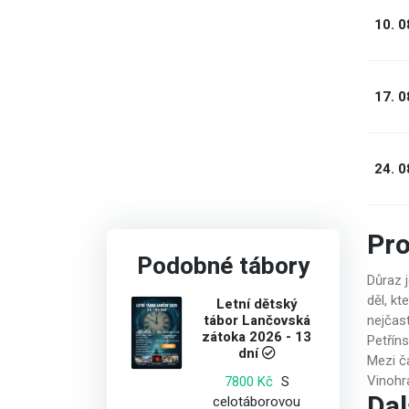
10. 0
17. 0
24. 0
Pr
Podobné tábory
Důraz 
děl, kt
Letní dětský
tábor Lančovská
nejčas
zátoka 2026 - 13
Petříns
dní
Mezi ča
S
Vinohr
7800 Kč
Dal
celotáborovou