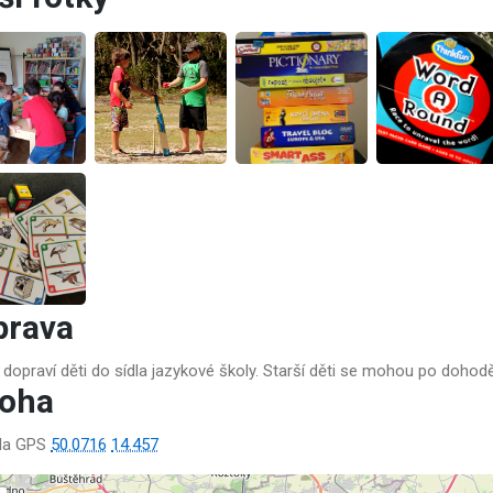
prava
 dopraví děti do sídla jazykové školy. Starší děti se mohou po dohod
loha
lla GPS
50.0716
14.457