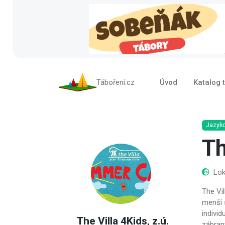
Táboření.cz
Úvod
Katalog 
Jazyk
Th
Lok
The Vil
menší 
indivi
The Villa 4Kids, z.ú.
zábrany