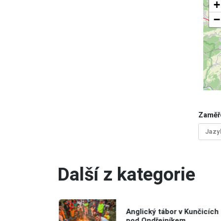
+
−
Zaměř
Jazy
Další z kategorie
 Teplice -
Anglický tábor v Kunčicích
ětě
pod Ondřejníkem