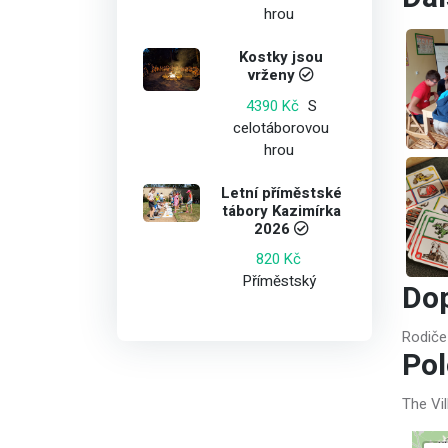
hrou
Kostky jsou
vrženy
S
4390 Kč
celotáborovou
hrou
Letní příměstské
tábory Kazimírka
2026
820 Kč
Příměstský
Do
Rodiče
Po
The Vi