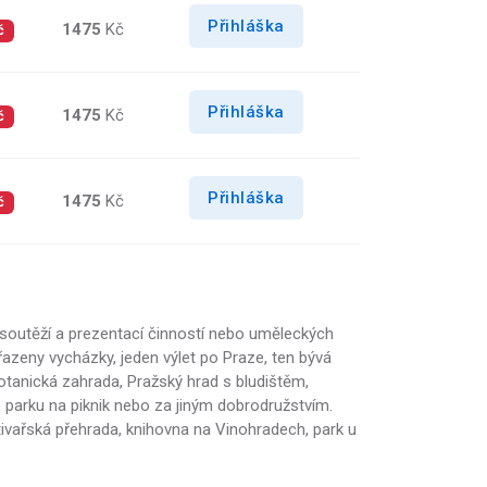
Přihláška
1475
Kč
č
Přihláška
1475
Kč
č
Přihláška
1475
Kč
č
i soutěží a prezentací činností nebo uměleckých
řazeny vycházky, jeden výlet po Praze, ten bývá
tanická zahrada, Pražský hrad s bludištěm,
do parku na piknik nebo za jiným dobrodružstvím.
stivařská přehrada, knihovna na Vinohradech, park u