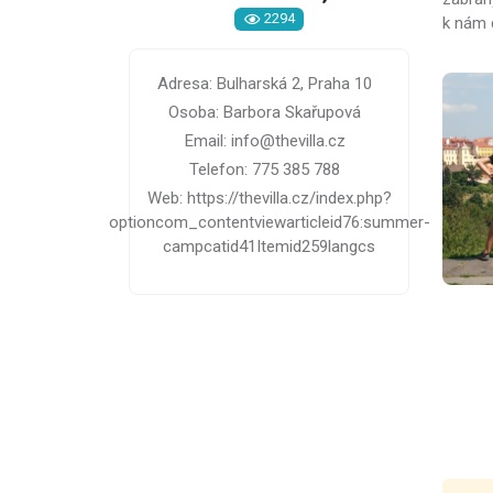
2294
k nám d
Adresa: Bulharská 2, Praha 10
Osoba: Barbora Skařupová
Email: info@thevilla.cz
Telefon: 775 385 788
Web: https://thevilla.cz/index.php?
optioncom_contentviewarticleid76:summer-
campcatid41Itemid259langcs