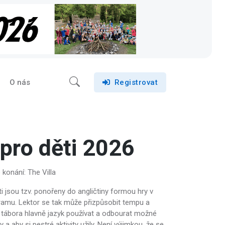
O nás
Registrovat
 pro děti 2026
 konání: The Villa
i jsou tzv. ponořeny do angličtiny formou hry v
gramu. Lektor se tak může přizpůsobit tempu a
m tábora hlavně jazyk používat a odbourat možné
 aby si pestré aktivity užily. Není výjimkou, že se