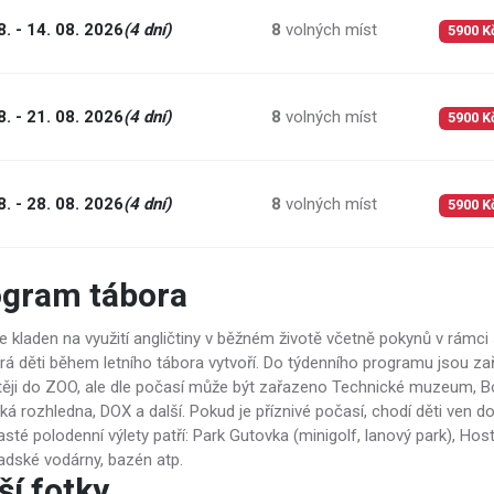
8. - 14. 08. 2026
(4 dní)
8
volných míst
5900 K
8. - 21. 08. 2026
(4 dní)
8
volných míst
5900 K
8. - 28. 08. 2026
(4 dní)
8
volných míst
5900 K
ogram tábora
je kladen na využití angličtiny v běžném životě včetně pokynů v rámc
erá děti během letního tábora vytvoří. Do týdenního programu jsou za
těji do ZOO, ale dle počasí může být zařazeno Technické muzeum, Bo
ká rozhledna, DOX a další. Pokud je příznivé počasí, chodí děti ven 
sté polodenní výlety patří: Park Gutovka (minigolf, lanový park), Ho
adské vodárny, bazén atp.
ší fotky