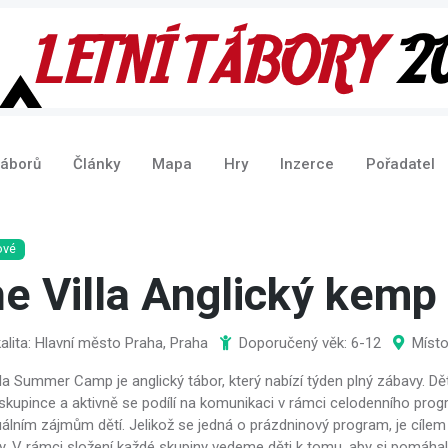
táborů
Články
Mapa
Hry
Inzerce
Pořadatel
ové
e Villa Anglický kemp
alita: Hlavní město Praha, Praha
Doporučený věk: 6-12
Místo
la Summer Camp je anglický tábor, který nabízí týden plný zábavy. Dět
skupince a aktivně se podílí na komunikaci v rámci celodenního pro
duálním zájmům dětí. Jelikož se jedná o prázdninový program, je cíle
. V rámci složení každé skupiny vedeme děti k tomu, aby si pomáhaly a