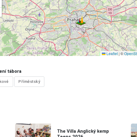
Leaflet
|
©
OpenSt
ení tábora
kové
Příměstský
The Villa Anglický kemp
Teens 2026