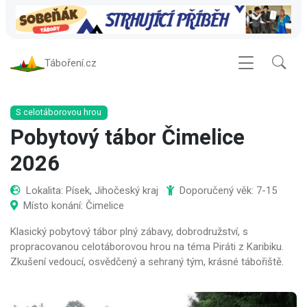
Táboření.cz
S celotáborovou hrou
Pobytový tábor Čimelice
2026
Lokalita: Písek, Jihočeský kraj
Doporučený věk: 7-15
Místo konání: Čimelice
Klasický pobytový tábor plný zábavy, dobrodružství, s
propracovanou celotáborovou hrou na téma Piráti z Karibiku.
Zkušení vedoucí, osvědčený a sehraný tým, krásné tábořiště.