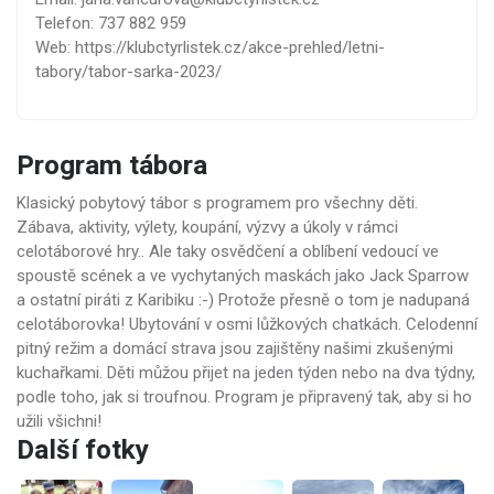
Telefon: 737 882 959
Web: https://klubctyrlistek.cz/akce-prehled/letni-
tabory/tabor-sarka-2023/
Program tábora
Klasický pobytový tábor s programem pro všechny děti.
Zábava, aktivity, výlety, koupání, výzvy a úkoly v rámci
celotáborové hry.. Ale taky osvědčení a oblíbení vedoucí ve
spoustě scének a ve vychytaných maskách jako Jack Sparrow
a ostatní piráti z Karibiku :-) Protože přesně o tom je nadupaná
celotáborovka! Ubytování v osmi lůžkových chatkách. Celodenní
pitný režim a domácí strava jsou zajištěny našimi zkušenými
kuchařkami. Děti můžou přijet na jeden týden nebo na dva týdny,
podle toho, jak si troufnou. Program je připravený tak, aby si ho
užili všichni!
Další fotky