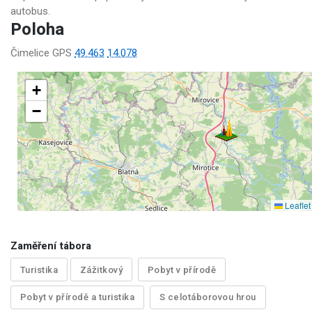
autobus.
Poloha
Čimelice GPS
49.463
14.078
+
−
Leaflet
Zaměření tábora
Turistika
Zážitkový
Pobyt v přírodě
Pobyt v přírodě a turistika
S celotáborovou hrou