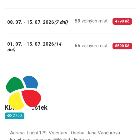
59
volných míst
6
08. 07. - 15. 07. 2026
(7 dní)
4790 Kč
01. 07. - 15. 07. 2026
(14
55
volných míst
6
8590 Kč
dní)
KDM Čtyřlístek
2750
Adresa: Luční 179, Všestary
Osoba: Jana Vančurová
Email: jana.vancurova@klubctyrlistek.cz