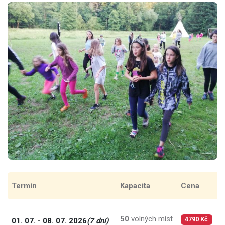
Termín
Kapacita
Cena
C
50
volných míst
6
01. 07. - 08. 07. 2026
(7 dní)
4790 Kč