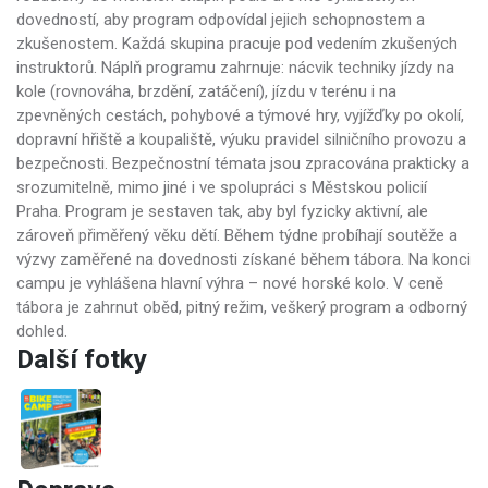
dovedností, aby program odpovídal jejich schopnostem a
zkušenostem. Každá skupina pracuje pod vedením zkušených
instruktorů. Náplň programu zahrnuje: nácvik techniky jízdy na
kole (rovnováha, brzdění, zatáčení), jízdu v terénu i na
zpevněných cestách, pohybové a týmové hry, vyjížďky po okolí,
dopravní hřiště a koupaliště, výuku pravidel silničního provozu a
bezpečnosti. Bezpečnostní témata jsou zpracována prakticky a
srozumitelně, mimo jiné i ve spolupráci s Městskou policií
Praha. Program je sestaven tak, aby byl fyzicky aktivní, ale
zároveň přiměřený věku dětí. Během týdne probíhají soutěže a
výzvy zaměřené na dovednosti získané během tábora. Na konci
campu je vyhlášena hlavní výhra – nové horské kolo. V ceně
tábora je zahrnut oběd, pitný režim, veškerý program a odborný
dohled.
Další fotky