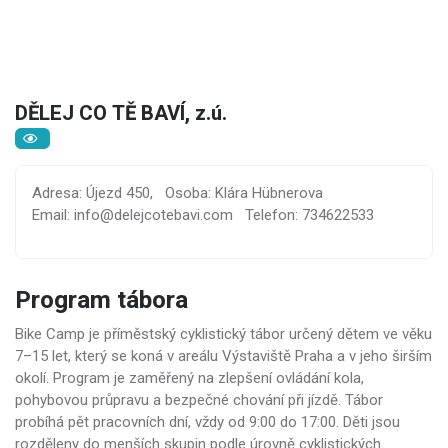
DĚLEJ CO TĚ BAVÍ, z.ú.
Adresa: Újezd 450,
Osoba: Klára Hübnerova
Email: info@delejcotebavi.com
Telefon: 734622533
Program tábora
Bike Camp je příměstský cyklistický tábor určený dětem ve věku
7–15 let, který se koná v areálu Výstaviště Praha a v jeho širším
okolí. Program je zaměřený na zlepšení ovládání kola,
pohybovou průpravu a bezpečné chování při jízdě. Tábor
probíhá pět pracovních dní, vždy od 9:00 do 17:00. Děti jsou
rozděleny do menších skupin podle úrovně cyklistických