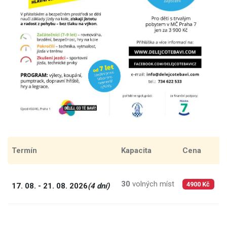
Termín
Kapacita
Cena
C
30
volných míst
1
17. 08. - 21. 08. 2026
(4 dní)
4900 Kč