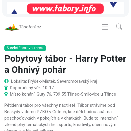
Táboření.cz
S celotáborovou hrou
Pobytový tábor - Harry Potter
a Ohnivý pohár
Lokalita: Frýdek-Místek, Severomoravský kraj
Doporučený věk: 10-17
Místo konání: Guty 76, 739 55 Třinec-Smilovice u Třince
Pětidenní tábor pro všechny náctileté. Tábor strávíme pod
Beskydy v domu PZKO v Gutech, kde děti budou spát na
poschoďovkách v pokojích a v chatkách. Bude to intenzivní
víkend plný tématických her, sportu, kreativity, učení novým
věcem, ale hlavně zábavy.