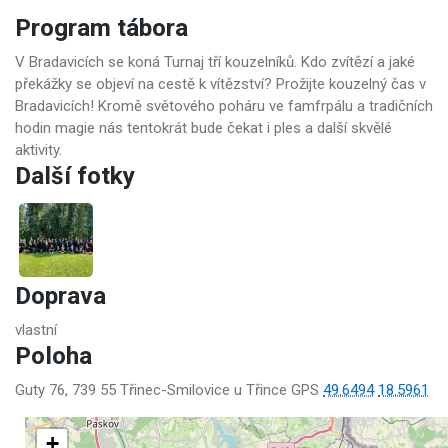
Program tábora
V Bradavicích se koná Turnaj tří kouzelníků. Kdo zvítězí a jaké
překážky se objeví na cestě k vítězství? Prožijte kouzelný čas v
Bradavicích! Kromě světového poháru ve famfrpálu a tradičních
hodin magie nás tentokrát bude čekat i ples a další skvělé
aktivity.
Další fotky
Doprava
vlastní
Poloha
Guty 76, 739 55 Třinec-Smilovice u Třince GPS
49.6494
18.5961
+