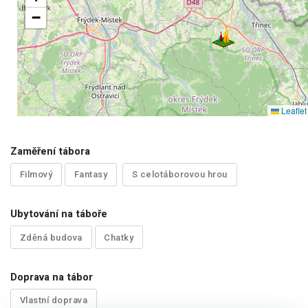
−
Leaflet
Zaměření tábora
Filmový
Fantasy
S celotáborovou hrou
Ubytování na táboře
Zděná budova
Chatky
Doprava na tábor
Vlastní doprava