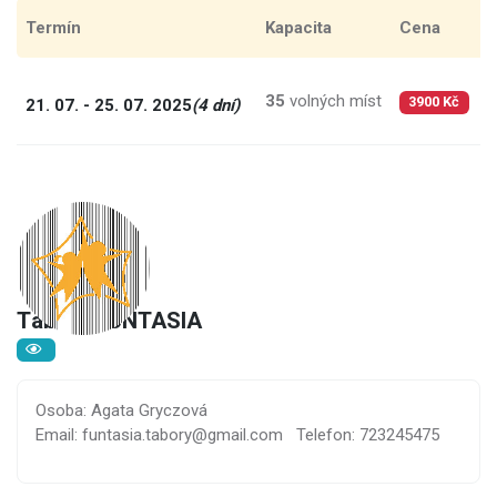
Termín
Kapacita
Cena
C
35
volných míst
9
21. 07. - 25. 07. 2025
(4 dní)
3900 Kč
Tábory FUNTASIA
Osoba: Agata Gryczová
Email: funtasia.tabory@gmail.com
Telefon: 723245475