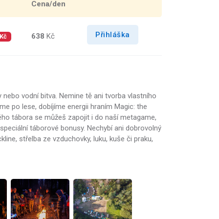
Cena/den
Přihláška
638
Kč
 Kč
ky nebo vodní bitva. Nemine tě ani tvorba vlastního
me po lese, dobíjíme energii hraním Magic: the
lého tábora se můžeš zapojit i do naší metagame,
a speciální táborové bonusy. Nechybí ani dobrovolný
line, střelba ze vzduchovky, luku, kuše či praku,