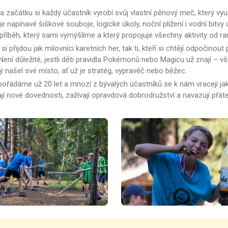
 začátku si každý účastník vyrobí svůj vlastní pěnový meč, který vyu
e napínavé šiškové souboje, logické úkoly, noční plížení i vodní bitvy 
příběh, který sami vymýšlíme a který propojuje všechny aktivity od ra
si přijdou jak milovníci karetních her, tak ti, kteří si chtějí odpočin
 Není důležité, jestli děti pravidla Pokémonů nebo Magicu už znají – 
ý našel své místo, ať už je stratég, vypravěč nebo běžec.
pořádáme už 20 let a mnozí z bývalých účastníků se k nám vracejí jak
jí nové dovednosti, zažívají opravdová dobrodružství a navazují přátels