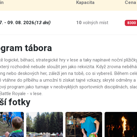
ín
Kapacita
Cena
7. - 09. 08. 2026
(13 dní)
10
volných míst
8300
ogram tábora
tě logické, běhací, strategické hry v lese a taky napínavé noční plížič
který rozhodně nebude sloužit jen jako rekvizita. Když zrovna neběhá
ing nebo deskových her, záleží jen na tobě, co si vybereš. Během ce
tě vtáhne do příběhu a umožní ti získat tajné vzkazy, skryté odměny 
vý program jako turnaje v neobvyklých sportovních disciplínách, slack
Battle Royale - v lese.
ší fotky