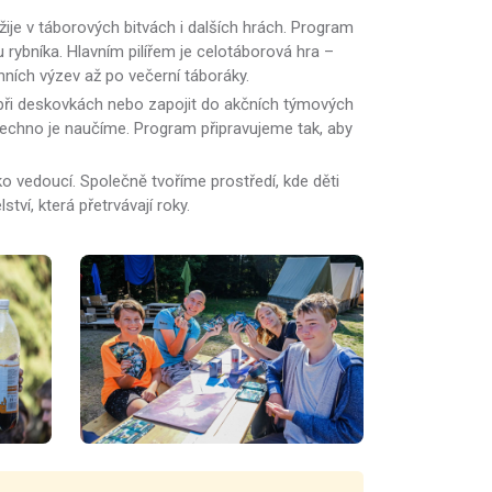
žije v táborových bitvách i dalších hrách. Program
u rybníka. Hlavním pilířem je celotáborová hra –
nních výzev až po večerní táboráky.
out při deskovkách nebo zapojit do akčních týmových
všechno je naučíme. Program připravujeme tak, aby
o vedoucí. Společně tvoříme prostředí, kde děti
tví, která přetrvávají roky.