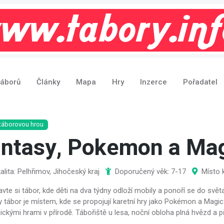
táborů
Články
Mapa
Hry
Inzerce
Pořadatel
táborovou hrou
ntasy, Pokemon a Mag
alita: Pelhřimov, Jihočeský kraj
Doporučený věk: 7-17
Místo 
vte si tábor, kde děti na dva týdny odloží mobily a ponoří se do světa
 tábor je místem, kde se propojují karetní hry jako Pokémon a Magic:
gickými hrami v přírodě. Tábořiště u lesa, noční obloha plná hvězd 
.