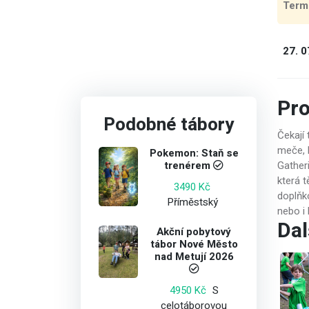
Term
27. 0
Pr
Podobné tábory
Čekají 
meče, 
Pokemon: Staň se
trenérem
Gather
která 
3490 Kč
doplňko
Příměstský
nebo i 
Dal
Akční pobytový
tábor Nové Město
nad Metují 2026
S
4950 Kč
celotáborovou