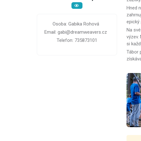
Hned na
zahrnuj
epický 
Osoba: Gabika Rohová
Na své 
Email: gabi@dreamweavers.cz
výzev.
Telefon: 735873101
si každ
Tábor 
získáva