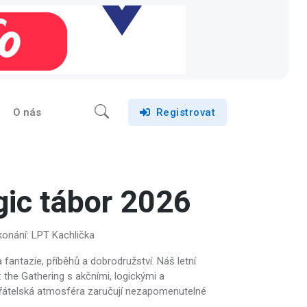
O nás
Registrovat
ic tábor 2026
konání: LPT Kachlička
 fantazie, příběhů a dobrodružství. Náš letní
 the Gathering s akčními, logickými a
a přátelská atmosféra zaručují nezapomenutelné