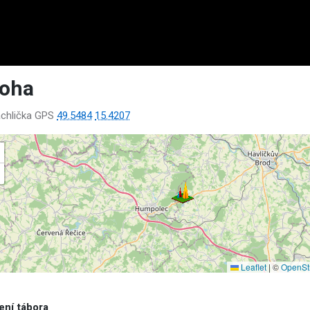
loha
chlička GPS
49.5484
15.4207
Leaflet
|
©
OpenSt
ení tábora