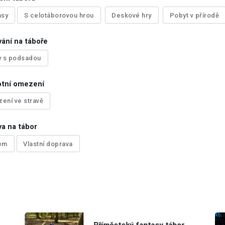
asy
S celotáborovou hrou
Deskové hry
Pobyt v přírodě
ání na táboře
y s podsadou
otní omezení
ení ve stravě
a na tábor
em
Vlastní doprava
Příměstský fantasy tábor