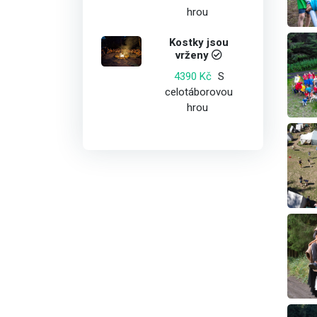
hrou
Kostky jsou
vrženy
S
4390 Kč
celotáborovou
hrou