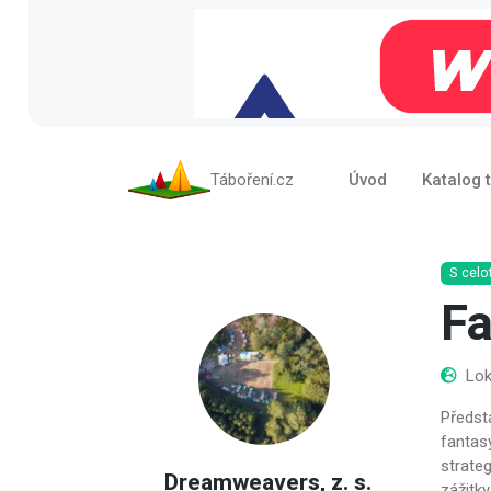
Táboření.cz
Úvod
Katalog 
S celo
Fa
Lok
Předsta
fantasy
strate
Dreamweavers, z. s.
zážitky