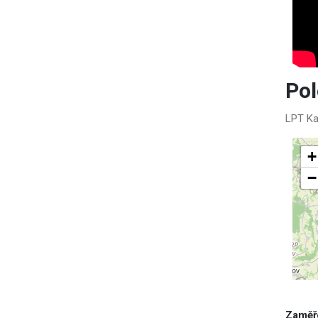
Po
LPT Ka
+
−
Zaměř