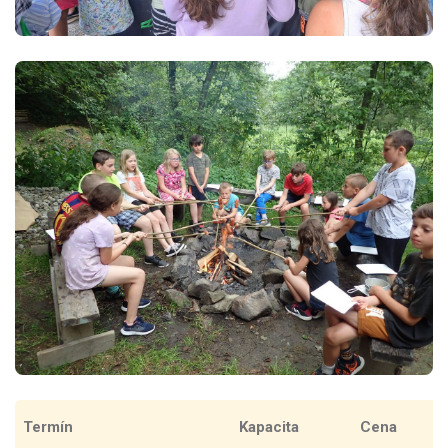
Termín
Kapacita
Cena
C