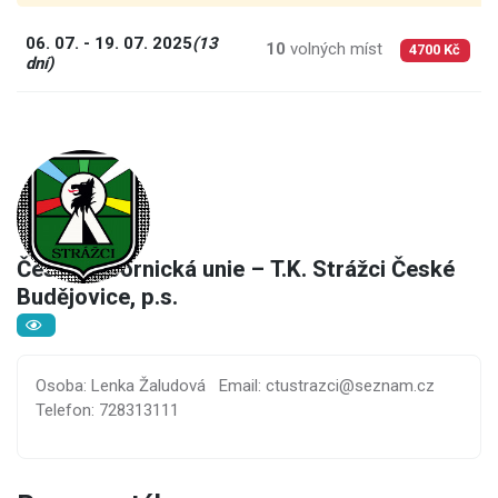
06. 07. - 19. 07. 2025
(13
10
volných míst
3
4700 Kč
dní)
Česká tábornická unie – T.K. Strážci České
Budějovice, p.s.
Osoba: Lenka Žaludová
Email: ctustrazci@seznam.cz
Telefon: 728313111