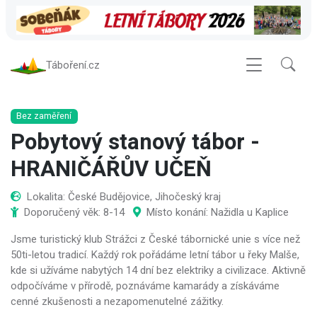
Táboření.cz
Bez zaměření
Pobytový stanový tábor -
HRANIČÁŘŮV UČEŇ
Lokalita: České Budějovice, Jihočeský kraj
Doporučený věk: 8-14
Místo konání: Nažidla u Kaplice
Jsme turistický klub Strážci z České tábornické unie s více než
50ti-letou tradicí. Každý rok pořádáme letní tábor u řeky Malše,
kde si užíváme nabytých 14 dní bez elektriky a civilizace. Aktivně
odpočíváme v přírodě, poznáváme kamarády a získáváme
cenné zkušenosti a nezapomenutelné zážitky.