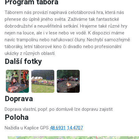
Program tábora
Táborem nás provází napínavá celotáborová hra, která nás
přenese do úplně jiného světa. Zažíváme tak fantastické
dobrodružství a neuvěřitelná setkání. Hrajeme také různé hry
nejen na louce, ale i v lese nebo ve vodě. K dispozici máme
navíc trampolínu nebo nafukovací čluny. Nechybí samozřejmě
táboráky, letní táborové kino či divadlo nebo profesionální
ukázky z různých oblastí.
Další fotky
Doprava
Doprava vlastní, popř. po domluvě lze dopravu zajistit
Poloha
Nažidla u Kaplice GPS
48.6931
14.4707