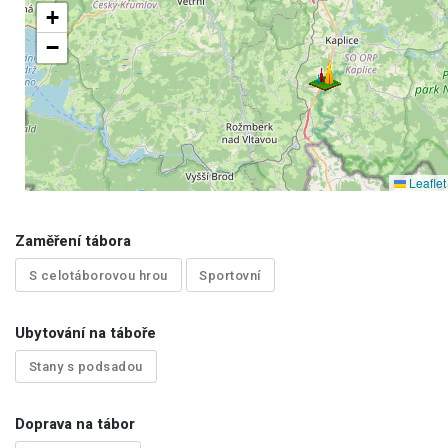
+
−
Leaflet
Zaměření tábora
S celotáborovou hrou
Sportovní
Ubytování na táboře
Stany s podsadou
Doprava na tábor