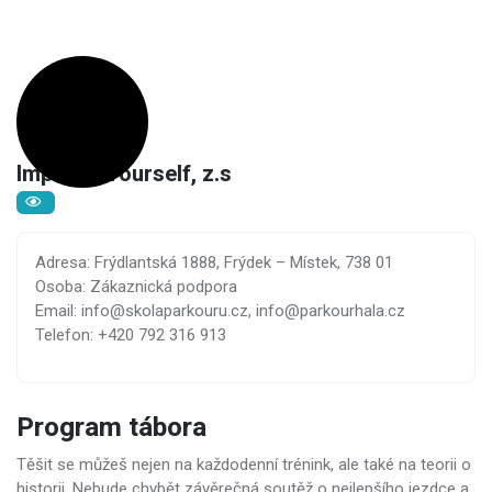
Improve Yourself, z.s
Adresa: Frýdlantská 1888, Frýdek – Místek, 738 01
Osoba: Zákaznická podpora
Email: info@skolaparkouru.cz, info@parkourhala.cz
Telefon: +420 792 316 913
Program tábora
Těšit se můžeš nejen na každodenní trénink, ale také na teorii o
historii. Nebude chybět závěrečná soutěž o nejlepšího jezdce a