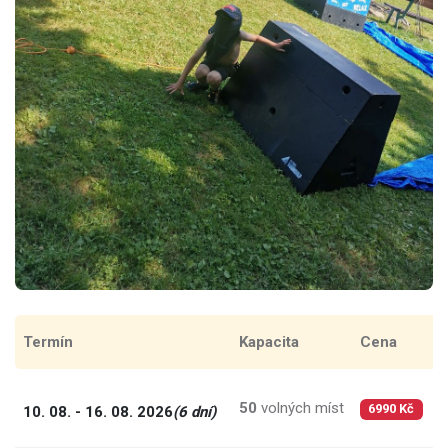
Termín
Kapacita
Cena
C
50
volných míst
1
10. 08. - 16. 08. 2026
(6 dní)
6990 Kč