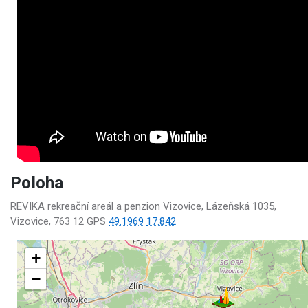
Poloha
REVIKA rekreační areál a penzion Vizovice, Lázeňská 1035,
Vizovice, 763 12 GPS
49.1969
17.842
+
−