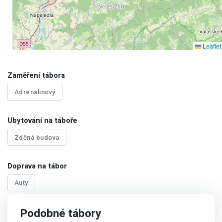
Leaflet
Zaměření tábora
Adrenalinový
Ubytování na táboře
Zděná budova
Doprava na tábor
Auty
Podobné tábory