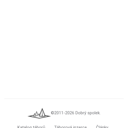
©2011-2026 Dobrý spolek.
Katalog táborů
Táborová inzerce
Články