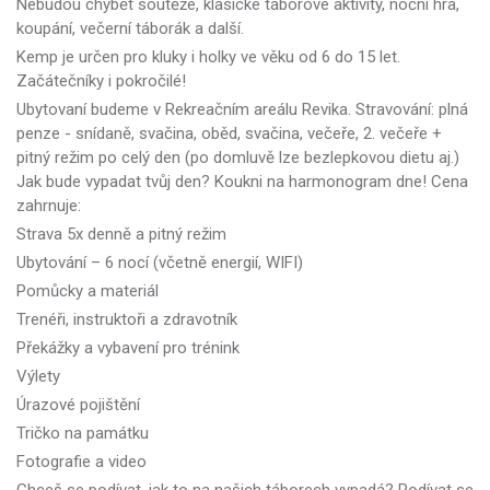
Nebudou chybět soutěže, klasické táborové aktivity, noční hra,
koupání, večerní táborák a další.
Kemp je určen pro kluky i holky ve věku od 6 do 15 let.
Začátečníky i pokročilé!
Ubytovaní budeme v Rekreačním areálu Revika. Stravování: plná
penze - snídaně, svačina, oběd, svačina, večeře, 2. večeře +
pitný režim po celý den (po domluvě lze bezlepkovou dietu aj.)
Jak bude vypadat tvůj den? Koukni na harmonogram dne! Cena
zahrnuje:
Strava 5x denně a pitný režim
Ubytování – 6 nocí (včetně energií, WIFI)
Pomůcky a materiál
Trenéři, instruktoři a zdravotník
Překážky a vybavení pro trénink
Výlety
Úrazové pojištění
Tričko na památku
Fotografie a video
Chceš se podívat, jak to na našich táborech vypadá? Podívat se