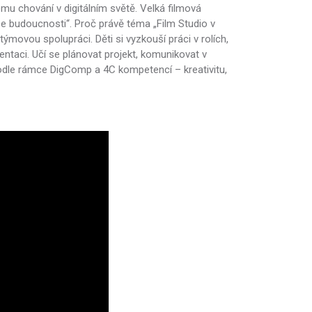
u chování v digitálním světě. Velká filmová
ce budoucnosti“. Proč právě téma „Film Studio v
týmovou spolupráci. Děti si vyzkouší práci v rolích,
ntaci. Učí se plánovat projekt, komunikovat v
podle rámce DigComp a 4C kompetencí – kreativitu,