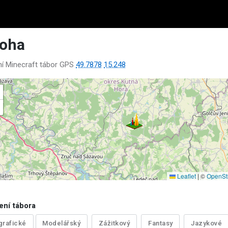
loha
lní Minecraft tábor GPS
49.7878
15.248
Leaflet
|
©
OpenSt
ení tábora
grafické
Modelářský
Zážitkový
Fantasy
Jazykové