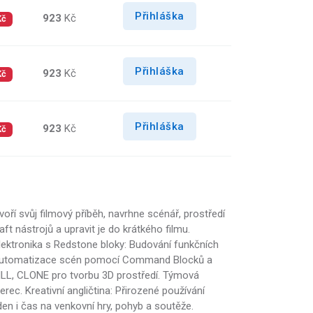
Přihláška
923
Kč
Kč
Přihláška
923
Kč
Kč
Přihláška
923
Kč
Kč
voří svůj filmový příběh, navrhne scénář, prostředí
t nástrojů a upravit je do krátkého filmu.
lektronika s Redstone bloky: Budování funkčních
tu: Automatizace scén pomocí Command Blocků a
FILL, CLONE pro tvorbu 3D prostředí. Týmová
rec. Kreativní angličtina: Přirozené používání
den i čas na venkovní hry, pohyb a soutěže.