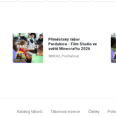
Příměstský tábor
Pardubice - Film Studio ve
světě Minecraftu 2026
5890 Kč, Počítačový
Katalog táborů
Táborová inzerce
Články
Pořa