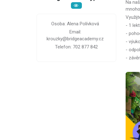
Na naš
mnoho 
Využijt
Osoba: Alena Polívková
- 1 lek
Email:
- poho
krouzky@bridgeacademy.cz
- výuk
Telefon: 702 877 842
- odpo
- závě