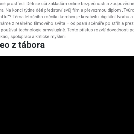
né prostředí: Děti se učí základům online bezpečnosti a zodpovědném
ra: Na konci týdne děti představí svůj film a převezmou diplom „Tvůr
ftu“? Téma letošního ročníku kombinuje kreativitu, digitální tvorbu a 
známe z reálného filmového světa – od psaní scénáře po střih a preze
 používat technologie smysluplně. Tento přístup rozvíjí dovednosti 
aci, spolupráci a kritické myšlení.
eo z tábora