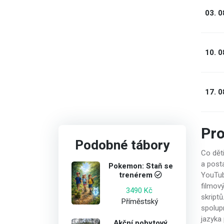
03. 0
10. 0
17. 0
Pr
Podobné tábory
Co děti
a posta
Pokemon: Staň se
trenérem
YouTub
filmov
3490 Kč
skript
Příměstský
spolupr
jazyka 
Akční pobytový