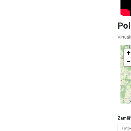
Po
Virtuá
+
−
Zaměř
Foto