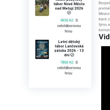
Bezpeč
tábor Nové Město
nad Metují 2026
premié
Minecra
které 
S
4950 Kč
týmu a
celotáborovou
komunik
hrou
Vid
Letní dětský
tábor Lančovská
zátoka 2026 - 13
dní
S
7800 Kč
celotáborovou
hrou