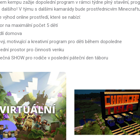
em kempu zažije dopolední program v rámci týdne plný stavění, prog
dalšího! V týmu s dalšími kamarády bude prostřednicvím Minecraftu 
e výhod online prostředí, které se nabízí:
tor na maximální počet 5 dětí
dlí domova
ový, motivující a kreativní program pro děti během dopoledne
lední prostor pro činnosti venku
rečná SHOW pro rodiče v poslední páteční den táboru