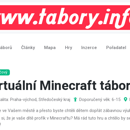
táborů
Články
Mapa
Hry
Inzerce
Pořadatel
ačový
rtuální Minecraft tábo
alita: Praha-východ, Středočeský kraj
Doporučený věk: 6-15
 ve Vašem městě a přesto byste chtěli dětem dopřát zábavnou výuku
 si, že je vaše dítě profík v Minecraftu? Má rád tuto hru a chtělo by 
!