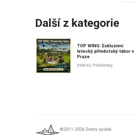
Další z kategorie
 Praha
TOP WING: Exkluzivní
dio ve
letecký příměstský tábor v
 2026
Praze
2500 Kč, Příměstský
©2011-2026 Dobrý spolek.