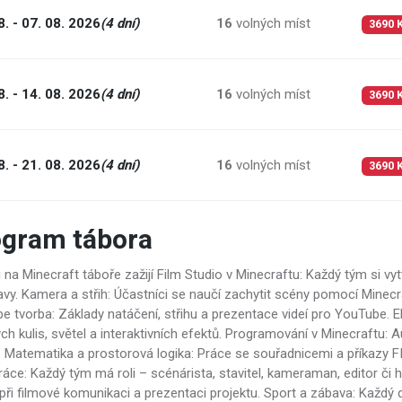
8. - 07. 08. 2026
(4 dní)
16
volných míst
3690 
8. - 14. 08. 2026
(4 dní)
16
volných míst
3690 
8. - 21. 08. 2026
(4 dní)
16
volných míst
3690 
ogram tábora
 na Minecraft táboře zažijí Film Studio v Minecraftu: Každý tým si vyt
vy. Kamera a střih: Účastníci se naučí zachytit scény pomocí Minecraf
e tvorba: Základy natáčení, střihu a prezentace videí pro YouTube. E
ých kulis, světel a interaktivních efektů. Programování v Minecraf
ů. Matematika a prostorová logika: Práce se souřadnicemi a příkazy 
áce: Každý tým má roli – scénárista, stavitel, kameraman, editor či he
při filmové komunikaci a prezentaci projektu. Sport a zábava: Každý 