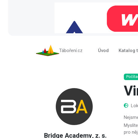
Táboření.cz
Úvod
Katalog 
Počít
Vi
Lok
Nejsme
Myslíte
pro něj
Bridge Academy, z. s.