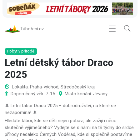
Táboření.cz
Pobyt v přírodě
Letní dětský tábor Draco
2025
Lokalita: Praha-východ, Středočeský kraj
Doporučený věk: 7-15
Místo konání: Jevany
🌲 Letní tábor Draco 2025 – dobrodružství, na které se
nezapomíná! 🌲
Hledáte tábor, kde se děti nejen pobaví, ale zažijí i něco
skutečně výjimečného? Vydejte se s námi na tři týdny do srdce
přírody nedaleko Černých Voděrad, kde si společně postavíme