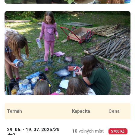
Termín
Kapacita
Cena
C
29. 06. - 19. 07. 2025
(20
10
volných míst
2
5700 Kč