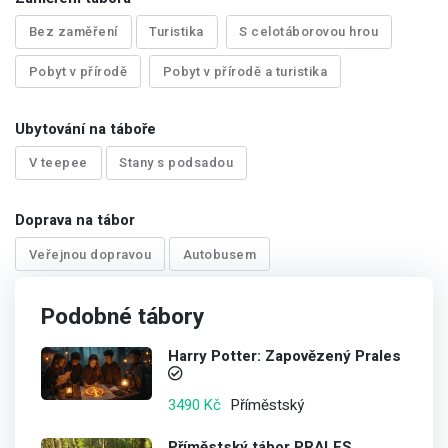
Bez zaměření
Turistika
S celotáborovou hrou
Pobyt v přírodě
Pobyt v přírodě a turistika
Ubytování na táboře
V teepee
Stany s podsadou
Doprava na tábor
Veřejnou dopravou
Autobusem
Podobné tábory
Harry Potter: Zapovězený Prales
Příměstský
3490 Kč
Příměstský tábor PRALES