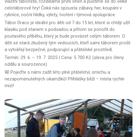
vlastní tábořiště, rozděláme první oheň a pustíme se do velké
celotáborové hry! Čeká nás spousta zábavy, her, koupání v
rybníce, noční hlídky, výlety, tvoření i týmová spolupráce.
Tábor Draco je ideální pro děti od 7 do 15 let, které si chtějí užít
klasiku pod stanem s podsadou a přitom se ponořit do
poutavého příběhu, který je bude provázet celým táborem. O
děti se stará zkušený tým vedoucích, kteří sami táborem prošli
a vytvářejí bezpečné, podporující a přátelské prostředí.
Termín: 29. 6. – 19. 7. 2025 | Cena: 5 700 Kč (sleva pro členy
oddílu a sourozence)
🎒 Pojeďte s námi zažít léto plné přátelství, smíchu a
nezapomenutelných okamžiků! Přihlášky běží – místa rychle
mizí!