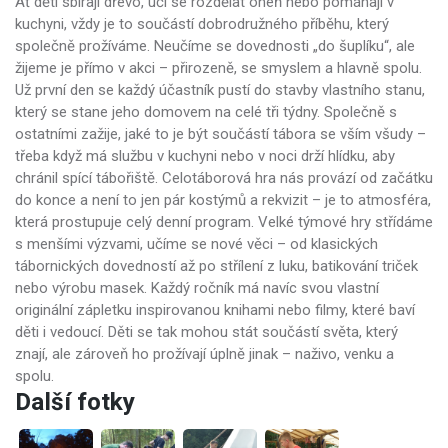
Ať děti sbírají dřevo, učí se rozdělat oheň nebo pomáhají v
kuchyni, vždy je to součástí dobrodružného příběhu, který
společně prožíváme. Neučíme se dovednosti „do šuplíku“, ale
žijeme je přímo v akci – přirozeně, se smyslem a hlavně spolu.
Už první den se každý účastník pustí do stavby vlastního stanu,
který se stane jeho domovem na celé tři týdny. Společně s
ostatními zažije, jaké to je být součástí tábora se vším všudy –
třeba když má službu v kuchyni nebo v noci drží hlídku, aby
chránil spící tábořiště. Celotáborová hra nás provází od začátku
do konce a není to jen pár kostýmů a rekvizit – je to atmosféra,
která prostupuje celý denní program. Velké týmové hry střídáme
s menšími výzvami, učíme se nové věci – od klasických
tábornických dovedností až po střílení z luku, batikování triček
nebo výrobu masek. Každý ročník má navíc svou vlastní
originální zápletku inspirovanou knihami nebo filmy, které baví
děti i vedoucí. Děti se tak mohou stát součástí světa, který
znají, ale zároveň ho prožívají úplně jinak – naživo, venku a
spolu.
Další fotky