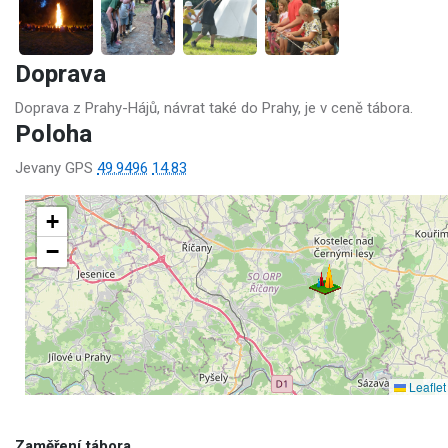
Doprava
Doprava z Prahy-Hájů, návrat také do Prahy, je v ceně tábora.
Poloha
Jevany GPS
49.9496
14.83
+
−
Leaflet
Zaměření tábora