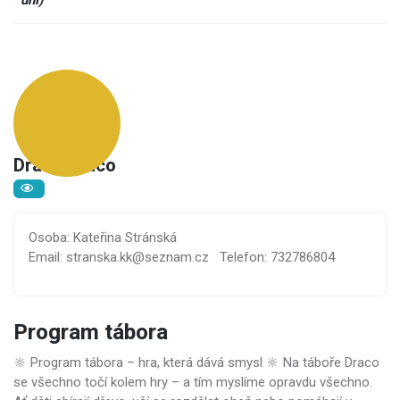
dní)
Draco Draco
Osoba: Kateřina Stránská
Email: stranska.kk@seznam.cz
Telefon: 732786804
Program tábora
🔆 Program tábora – hra, která dává smysl 🔆 Na táboře Draco
se všechno točí kolem hry – a tím myslíme opravdu všechno.