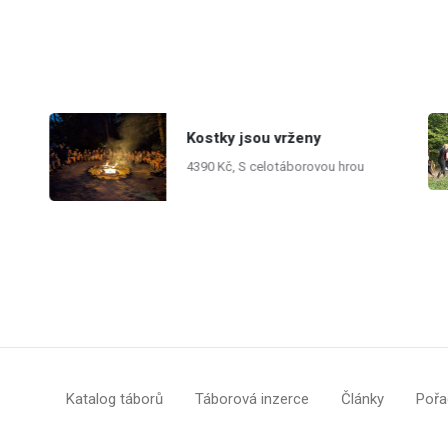
Kostky jsou vrženy
4390 Kč, S celotáborovou hrou
Katalog táborů
Táborová inzerce
Články
Pořa