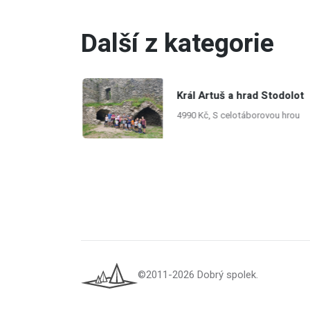
Další z kategorie
Král Artuš a hrad Stodolot
Studio ve
4990 Kč, S celotáborovou hrou
 2026
©2011-2026 Dobrý spolek.