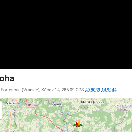
loha
 Fortescue (Vranice), Kácov 14, 285 09 GPS
49.8039
14.9944