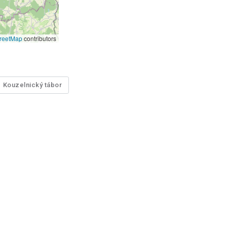
reetMap
contributors
Kouzelnický tábor