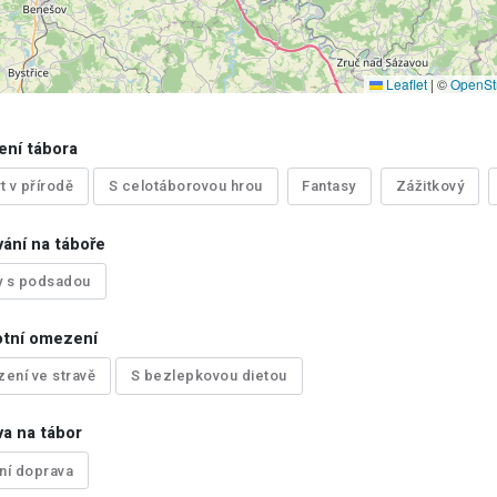
Leaflet
|
©
OpenSt
ení tábora
t v přírodě
S celotáborovou hrou
Fantasy
Zážitkový
ání na táboře
y s podsadou
otní omezení
ení ve stravě
S bezlepkovou dietou
a na tábor
tní doprava