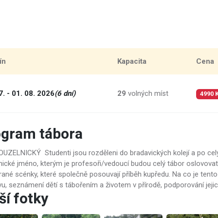
ín
Kapacita
Cena
7. - 01. 08. 2026
(6 dní)
29
volných míst
4990 
ogram tábora
OUZELNICKÝ Studenti jsou rozděleni do bradavických kolejí a po celý 
nické jméno, kterým je profesoři/vedoucí budou celý tábor oslovovat
hrané scénky, které společně posouvají příběh kupředu. Na co je te
vu, seznámení dětí s tábořením a životem v přírodě, podporování jejich
ší fotky