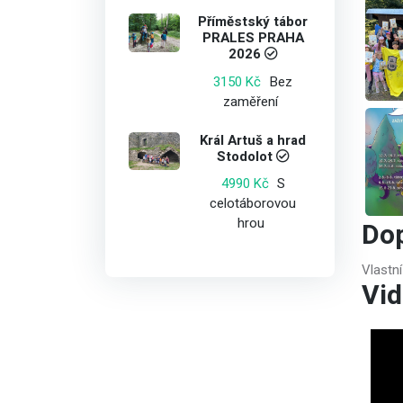
Příměstský tábor
PRALES PRAHA
2026
Bez
3150 Kč
zaměření
Král Artuš a hrad
Stodolot
S
4990 Kč
celotáborovou
hrou
Do
Vlastn
Vid