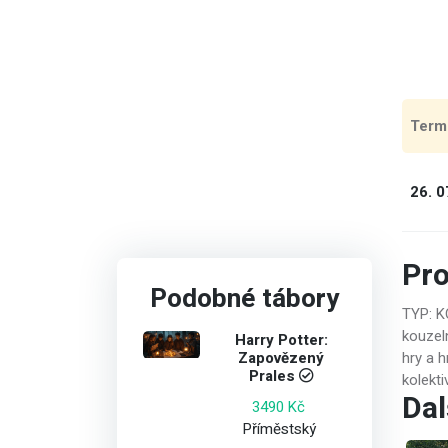
Term
26. 0
Pr
Podobné tábory
TYP: K
kouzel
Harry Potter:
Zapovězený
hry a 
Prales
kolekti
Dal
3490 Kč
Příměstský