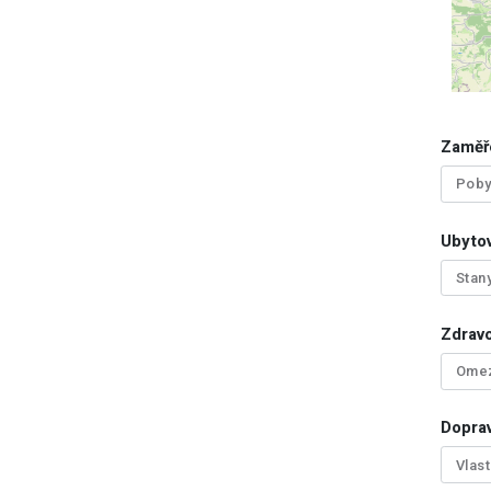
Zaměř
Poby
Ubytov
Stan
Zdrav
Omez
Doprav
Vlas