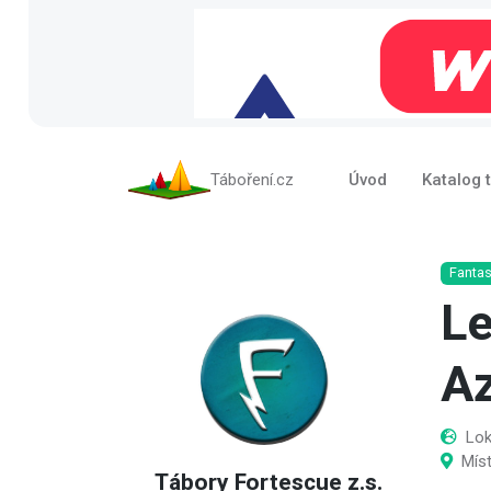
Táboření.cz
Úvod
Katalog 
Fanta
Le
A
Lok
Míst
Tábory Fortescue z.s.