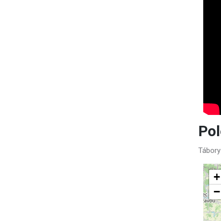
Po
Tábory
+
−