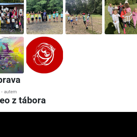
prava
í - autem
eo z tábora