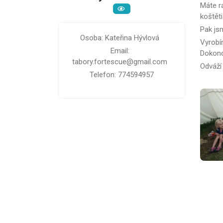
Máte rá
koštět
Pak js
Osoba: Kateřina Hývlová
Vyrobí
Email:
Dokonc
tabory.fortescue@gmail.com
Odváží
Telefon: 774594957