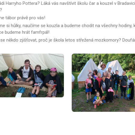
di Harryho Pottera? Láká vás navštívit školu čar a kouzel v Bradavicí
i?
me tábor právě pro vás!
me si hůlky, naučíme se kouzla a budeme chodit na všechny hodiny, kt
e budeme hrát famfrpál!
 se někdo zjišťovat, proč je škola letos střežená mozkomory? Doufá