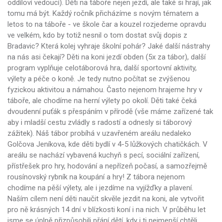
oddíloví vedoucí). Děti na táboře nejen jezdí, ale také si hrají, jak
tomu má být. Každý ročník přicházíme s novým tématem a
letos to na táboře - ve škole čar a kouzel rozjedeme opravdu
ve velkém, kdo by totiž nesnil o tom dostat svůj dopis z
Bradavic? Která kolej vyhraje školní pohár? Jaké další nástrahy
na nás asi čekají? Děti na koni jezdí obden (5x za tábor), další
program vyplňuje celotáborová hra, další sportovní aktivity,
výlety a péče o koně. Je tedy nutno počítat se zvýšenou
fyzickou aktivitou a námahou. Často nejenom hrajeme hry v
táboře, ale chodíme na herní výlety po okolí. Děti také čeká
dvoudenní puťák s přespáním v přírodě (vše máme zařízené tak
aby i mladší cestu zvládly s radostí a odnesly si táborový
zážitek). Náš tábor probíhá v uzavřeném areálu nedaleko
Golčova Jeníkova, kde děti bydlí v 4-5 lůžkových chatičkách. V
areálu se nachází vybavená kuchyň s pecí, sociální zařízení,
přístřešek pro hry, hodování a nepřízeň počasí, a samozřejmě
rousínovský rybník na koupání a hry! Z tábora nejenom
chodíme na pěší výlety, ale i jezdíme na vyjížďky a plavení.
Naším cílem není děti naučit skvěle jezdit na koni, ale vytvořit
pro ně krásných 14 dní v blízkosti koní i na nich. V průběhu let
jsme se úplně přizpůsobili přání dětí, kdy i ti nejmenší chtěli