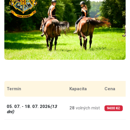
Termín
Kapacita
Cena
C
05. 07. - 18. 07. 2026
(13
28
volných míst
7
9400 Kč
dní)