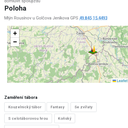
domluvit spolujízdu
Poloha
Mlýn Rousínov u Golčova Jeníkova GPS
49.845
15.4493
+
−
Leaflet
Zaměření tábora
Kouzelnický tábor
Fantasy
Se zvířaty
S celotáborovou hrou
Koňský