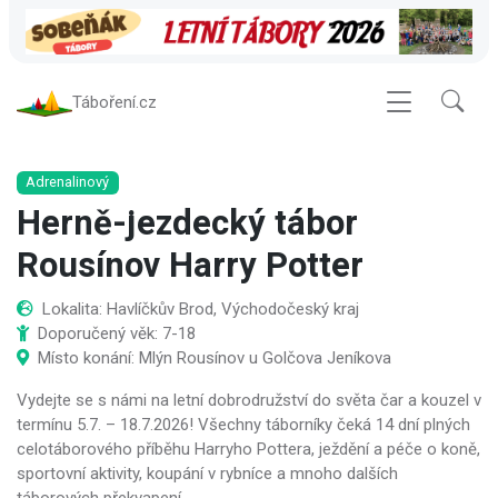
Táboření.cz
Adrenalinový
Herně-jezdecký tábor
Rousínov Harry Potter
Lokalita: Havlíčkův Brod, Východočeský kraj
Doporučený věk: 7-18
Místo konání: Mlýn Rousínov u Golčova Jeníkova
Vydejte se s námi na letní dobrodružství do světa čar a kouzel v
termínu 5.7. – 18.7.2026! Všechny táborníky čeká 14 dní plných
celotáborového příběhu Harryho Pottera, ježdění a péče o koně,
sportovní aktivity, koupání v rybníce a mnoho dalších
táborových překvapení.