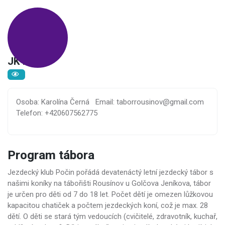
JK Počin
Osoba: Karolína Černá
Email: taborrousinov@gmail.com
Telefon: +420607562775
Program tábora
Jezdecký klub Počin pořádá devatenáctý letní jezdecký tábor s
našimi koníky na tábořišti Rousínov u Golčova Jeníkova, tábor
je určen pro děti od 7 do 18 let. Počet dětí je omezen lůžkovou
kapacitou chatiček a počtem jezdeckých koní, což je max. 28
dětí. O děti se stará tým vedoucích (cvičitelé, zdravotník, kuchař,