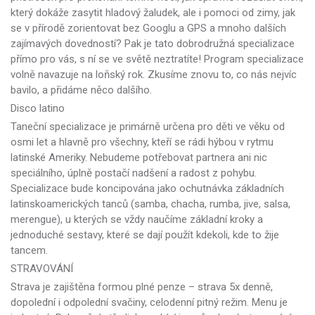
který dokáže zasytit hladový žaludek, ale i pomoci od zimy, jak
se v přírodě zorientovat bez Googlu a GPS a mnoho dalších
zajímavých dovedností? Pak je tato dobrodružná specializace
přímo pro vás, s ní se ve světě neztratíte! Program specializace
volně navazuje na loňský rok. Zkusíme znovu to, co nás nejvíc
bavilo, a přidáme něco dalšího.
Disco latino
Taneční specializace je primárně určena pro děti ve věku od
osmi let a hlavně pro všechny, kteří se rádi hýbou v rytmu
latinské Ameriky. Nebudeme potřebovat partnera ani nic
speciálního, úplně postačí nadšení a radost z pohybu.
Specializace bude koncipována jako ochutnávka základních
latinskoamerických tanců (samba, chacha, rumba, jive, salsa,
merengue), u kterých se vždy naučíme základní kroky a
jednoduché sestavy, které se dají použít kdekoli, kde to žije
tancem.
STRAVOVÁNÍ
Strava je zajištěna formou plné penze – strava 5x denně,
dopolední i odpolední svačiny, celodenní pitný režim. Menu je