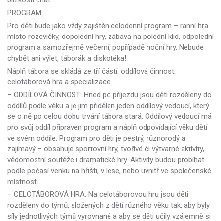
PROGRAM
Pro děti bude jako vždy zajištěn celodenní program – ranní hra
místo rozcvičky, dopolední hry, zábava na polední klid, odpolední
program a samozřejmě večerní, popřípadě noční hry. Nebude
chybět ani výlet, táborák a diskotéka!
Náplň tábora se skládá ze tří částí: oddílová činnost,
celotáborová hra a specializace.
– ODDÍLOVÁ ČINNOST: Hned po příjezdu jsou děti rozděleny do
oddílů podle věku a je jim přidělen jeden oddílový vedoucí, který
se o ně po celou dobu trvání tábora stará. Oddílový vedoucí má
pro svůj oddíl připraven program a náplň odpovídající věku dětí
ve svém oddíle. Program pro děti je pestrý, různorodý a
zajímavý – obsahuje sportovní hry, tvořivé či výtvarné aktivity,
vědomostní soutěže i dramatické hry. Aktivity budou probíhat
podle počasí venku na hřišti, v lese, nebo uvnitř ve společenské
místnosti.
– CELOTÁBOROVÁ HRA: Na celotáborovou hru jsou děti
rozděleny do týmů, složených z dětí různého věku tak, aby byly
síly jednotlivých týmů vyrovnané a aby se děti učily vzájemně si