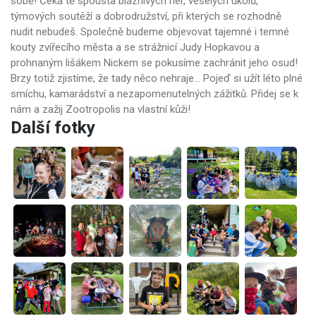
sobě! Čeká tě spousta bláznivých her, veselých úkolů,
týmových soutěží a dobrodružství, při kterých se rozhodně
nudit nebudeš. Společně budeme objevovat tajemné i temné
kouty zvířecího města a se strážnicí Judy Hopkavou a
prohnaným lišákem Nickem se pokusíme zachránit jeho osud!
Brzy totiž zjistíme, že tady něco nehraje... Pojeď si užít léto plné
smíchu, kamarádství a nezapomenutelných zážitků. Přidej se k
nám a zažij Zootropolis na vlastní kůži!
Další fotky