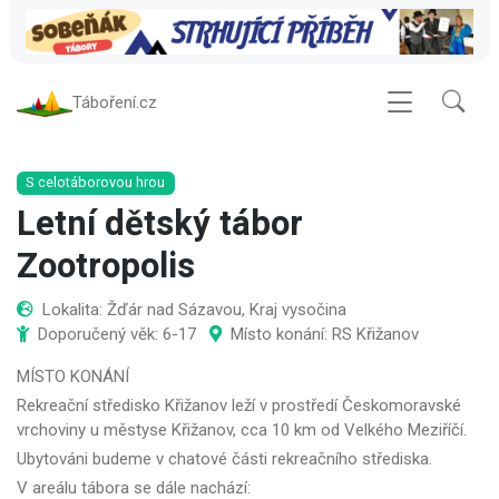
Táboření.cz
S celotáborovou hrou
Letní dětský tábor
Zootropolis
Lokalita: Žďár nad Sázavou, Kraj vysočina
Doporučený věk: 6-17
Místo konání: RS Křižanov
MÍSTO KONÁNÍ
Rekreační středisko Křižanov leží v prostředí Českomoravské
vrchoviny u městyse Křižanov, cca 10 km od Velkého Meziříčí.
Ubytováni budeme v chatové části rekreačního střediska.
V areálu tábora se dále nachází: