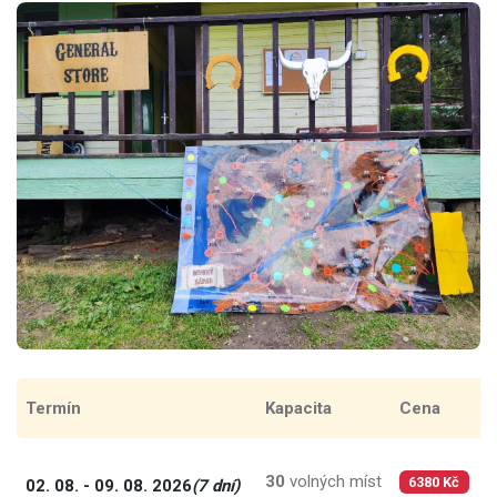
Termín
Kapacita
Cena
C
30
volných míst
9
02. 08. - 09. 08. 2026
(7 dní)
6380 Kč