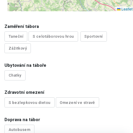
Leaflet
Zaměření tábora
Taneční
S celotáborovou hrou
Sportovní
Zážitkový
Ubytování na táboře
Chatky
Zdravotní omezení
S bezlepkovou dietou
Omezení ve stravě
Doprava na tábor
Autobusem