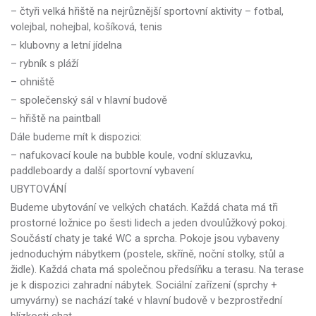
– čtyři velká hřiště na nejrůznější sportovní aktivity – fotbal,
volejbal, nohejbal, košíková, tenis
– klubovny a letní jídelna
– rybník s pláží
– ohniště
– společenský sál v hlavní budově
– hřiště na paintball
Dále budeme mít k dispozici:
– nafukovací koule na bubble koule, vodní skluzavku,
paddleboardy a další sportovní vybavení
UBYTOVÁNÍ
Budeme ubytování ve velkých chatách. Každá chata má tři
prostorné ložnice po šesti lidech a jeden dvoulůžkový pokoj.
Součástí chaty je také WC a sprcha. Pokoje jsou vybaveny
jednoduchým nábytkem (postele, skříně, noční stolky, stůl a
židle). Každá chata má společnou předsíňku a terasu. Na terase
je k dispozici zahradní nábytek. Sociální zařízení (sprchy +
umyvárny) se nachází také v hlavní budově v bezprostřední
blízkosti chat.