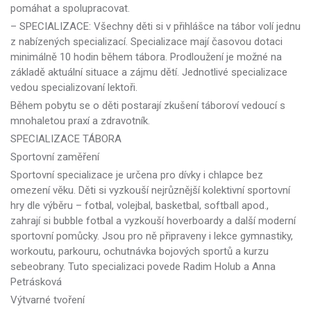
pomáhat a spolupracovat.
– SPECIALIZACE: Všechny děti si v přihlášce na tábor volí jednu
z nabízených specializací. Specializace mají časovou dotaci
minimálně 10 hodin během tábora. Prodloužení je možné na
základě aktuální situace a zájmu dětí. Jednotlivé specializace
vedou specializovaní lektoři.
Během pobytu se o děti postarají zkušení táboroví vedoucí s
mnohaletou praxí a zdravotník.
SPECIALIZACE TÁBORA
Sportovní zaměření
Sportovní specializace je určena pro dívky i chlapce bez
omezení věku. Děti si vyzkouší nejrůznější kolektivní sportovní
hry dle výběru – fotbal, volejbal, basketbal, softball apod.,
zahrají si bubble fotbal a vyzkouší hoverboardy a další moderní
sportovní pomůcky. Jsou pro ně připraveny i lekce gymnastiky,
workoutu, parkouru, ochutnávka bojových sportů a kurzu
sebeobrany. Tuto specializaci povede Radim Holub a Anna
Petrásková
Výtvarné tvoření