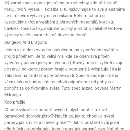
Výtvarná specializace je určena pro všechny, kdo rádi kreslí,
malují, tvoří, vyrábí….. zkrátka si tu každý najde to své a seznámí
se s různými výtvarnými technikami. Během tábora si
vyzkoušíme třeba vyrábění z přírodních materiálů, korálků,
bavlnek, foukací fixy, sádrové odlitky a mnoho dalšího! Hotové
výrobky si děti samozřejmě dovezou domů.
Dungeon And Dragons
Jedná se o deskovou hru založenou na vytvořeném světě a
projití příběhem. Je to velká hra, kde se odehrává příběh
vytvořený pánem jeskyně (vedoucí). Každý hráč si vytvoří svoji
postavu, se kterou potom hraje a postupně ji vylepšuje. Hra je
založena na fantazii a představivosti. Specializace je určena
všem, kdo si budou chtít na chvíli odpočinout od pohybu a
ponořit se do fiktivního světa. Tuto specializaci povede Martin
Mitrenga.
Kdo přežije
Chcete vykročit z pohodlí svých teplých postelí a zažít
opravdové dobrodružství? Naučit se, jak to chodí ve světě
přírody, jak s ní žít a hlavně „přežít“? Jak si postavit svůj první
přístřešek pro překonání temné noci, jak správně rozdělat oheň,