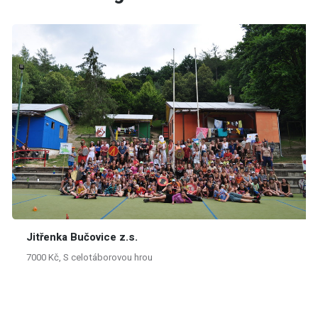
Jitřenka Bučovice z.s.
7000 Kč, S celotáborovou hrou