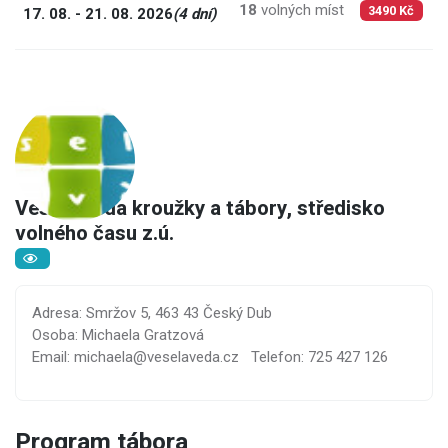
18
volných míst
8
17. 08. - 21. 08. 2026
(4 dní)
3490 Kč
Veselá věda kroužky a tábory, středisko
volného času z.ú.
Adresa: Smržov 5, 463 43 Český Dub
Osoba: Michaela Gratzová
Email: michaela@veselaveda.cz
Telefon: 725 427 126
Program tábora