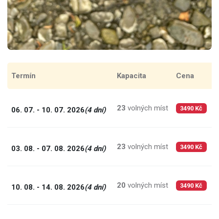
Termín
Kapacita
Cena
C
23
volných míst
8
06. 07. - 10. 07. 2026
(4 dní)
3490 Kč
23
volných míst
8
03. 08. - 07. 08. 2026
(4 dní)
3490 Kč
20
volných míst
8
10. 08. - 14. 08. 2026
(4 dní)
3490 Kč