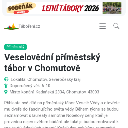
Táboření.cz
Příměstský
Veselovědní příměstský
tábor v Chomutově
Lokalita: Chomutov, Severočeský kraj
Doporučený věk: 6-10
Místo konání: Kadaňská 2334, Chomutov, 43003
Přihlaste své dítě na příměstský tábor Veselé Vědy a otevřete
mu dveře do fascinujícího světa vědy. Během týdne se budou
seznamovat s laureáty samotné Nobelovy ceny, kteří je
provedou nejen světem bádání, ale také je budou motivovat k
rozvinutí vědeckých ctností. Každý den nabízíme rozmanitá