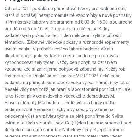
Od roku 2011 pořádáme příměstské tábory pro nadšené děti,
které si odnášejí nezapomenutelné vzpomínky a nové poznatky
:) Příměstské tábory s programem od 8:00 do 16:00 jsou určené
pro děti od 6 do 10 let. Program je rozdělen na 4 dny
badatelských pokusů a her, 1 den celodenní výlet s přírodní
tématikou. Zábavné vědecké pokusy a různorodé experimenty
uvnitř i venku. V průběhu celého tábora budeme dělat i
dlouhodobější pokusy, které s dětmi budeme pozorovat a
vyhodnocovat celý týden. Každý den pohyb na čerstvém
vzduchu, kde si zahrajeme pohybově zábavné hry. Každý rok
jiná metodika. Přihláška on-line zde V létě 2026 čeká naše
badatele na příměstském táboře velká výzva. Příměstský tábor
Veselé vědy není totiž jen hraní s laboratorními pomůckami, ale
je to týden plný opravdového vědeckého dobrodružství.
Hlavními tématy léta budou - chutě, vůně a barvy rostlin,
budeme tvořit Vědecké hračky a vynálezy, vyrazíme na
celodenní výlet a v závěru týdne se plně ponoříme do Světa
zvířat a to těch s obratli i bez. Celý týden budeme pracovat pod
dohledem laureátů samotné Nobelovy ceny. S jejich pomocí
budeme rozvíjet schopnosti, které každý malý i velký vědec