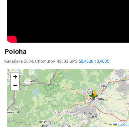
Poloha
Kadaňská 2334, Chomutov, 43003 GPS
50.4626
13.4005
+
−
Leaflet