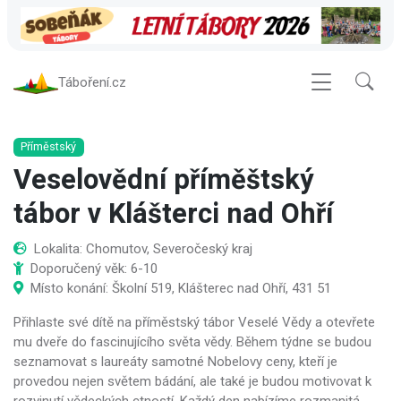
Táboření.cz
Příměstský
Veselovědní příměštský
tábor v Klášterci nad Ohří
Lokalita: Chomutov, Severočeský kraj
Doporučený věk: 6-10
Místo konání: Školní 519, Klášterec nad Ohří, 431 51
Přihlaste své dítě na příměstský tábor Veselé Vědy a otevřete
mu dveře do fascinujícího světa vědy. Během týdne se budou
seznamovat s laureáty samotné Nobelovy ceny, kteří je
provedou nejen světem bádání, ale také je budou motivovat k
rozvinutí vědeckých ctností. Každý den nabízíme rozmanitá