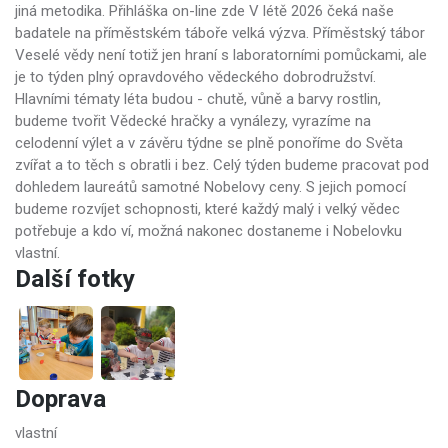
jiná metodika. Přihláška on-line zde V létě 2026 čeká naše
badatele na příměstském táboře velká výzva. Příměstský tábor
Veselé vědy není totiž jen hraní s laboratorními pomůckami, ale
je to týden plný opravdového vědeckého dobrodružství.
Hlavními tématy léta budou - chutě, vůně a barvy rostlin,
budeme tvořit Vědecké hračky a vynálezy, vyrazíme na
celodenní výlet a v závěru týdne se plně ponoříme do Světa
zvířat a to těch s obratli i bez. Celý týden budeme pracovat pod
dohledem laureátů samotné Nobelovy ceny. S jejich pomocí
budeme rozvíjet schopnosti, které každý malý i velký vědec
potřebuje a kdo ví, možná nakonec dostaneme i Nobelovku
vlastní.
Další fotky
Doprava
vlastní