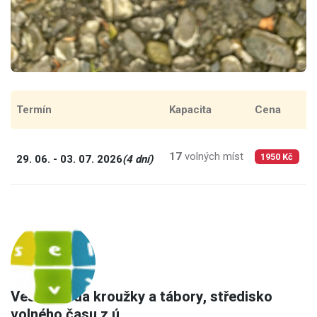
Termín
Kapacita
Cena
C
17
volných míst
4
29. 06. - 03. 07. 2026
(4 dní)
1950 Kč
Veselá věda kroužky a tábory, středisko
volného času z.ú.