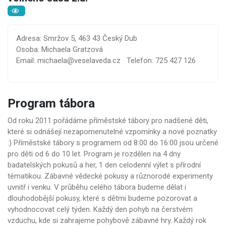
Adresa: Smržov 5, 463 43 Český Dub
Osoba: Michaela Gratzová
Email: michaela@veselaveda.cz
Telefon: 725 427 126
Program tábora
Od roku 2011 pořádáme příměstské tábory pro nadšené děti,
které si odnášejí nezapomenutelné vzpomínky a nové poznatky
:) Příměstské tábory s programem od 8:00 do 16:00 jsou určené
pro děti od 6 do 10 let. Program je rozdělen na 4 dny
badatelských pokusů a her, 1 den celodenní výlet s přírodní
tématikou. Zábavné vědecké pokusy a různorodé experimenty
uvnitř i venku. V průběhu celého tábora budeme dělat i
dlouhodobější pokusy, které s dětmi budeme pozorovat a
vyhodnocovat celý týden. Každý den pohyb na čerstvém
vzduchu, kde si zahrajeme pohybově zábavné hry. Každý rok