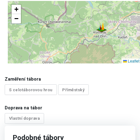
+
−
Leaflet
Zaměření tábora
S celotáborovou hrou
Příměstský
Doprava na tábor
Vlastní doprava
Podobné tábory