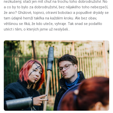
nezkušený, stačí jen mít chuť na trochu toho dobrodružství. No
a co by to bylo za dobrodružství, bez nějakého toho nebezpečí,
že ano? Ghúlové, topivci, otravní bobolaci a popudlivé dryády se
tam údajně hemží takřka na každém kroku. Ale bez obav,
většinou se říká, že kdo uteče, vyhraje. Tak snad se podařilo
utéct i těm, o kterých jsme už neslyšeli…