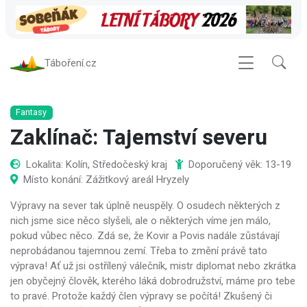
Táboření.cz
Fantasy
Zaklínač: Tajemství severu
Lokalita: Kolín, Středočeský kraj
Doporučený věk: 13-19
Místo konání: Zážitkový areál Hryzely
Výpravy na sever tak úplně neuspěly. O osudech některých z
nich jsme sice něco slyšeli, ale o některých víme jen málo,
pokud vůbec něco. Zdá se, že Kovir a Povis nadále zůstávají
neprobádanou tajemnou zemí. Třeba to změní právě tato
výprava! Ať už jsi ostřílený válečník, mistr diplomat nebo zkrátka
jen obyčejný člověk, kterého láká dobrodružství, máme pro tebe
to pravé. Protože každý člen výpravy se počítá! Zkušený či