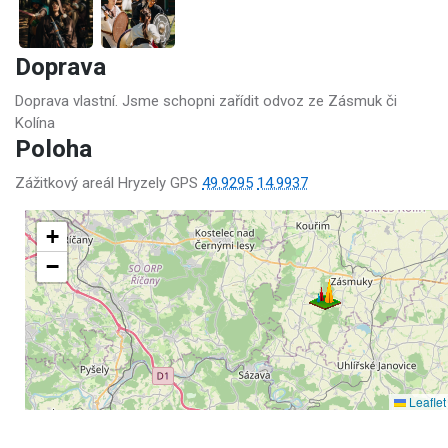
Doprava
Doprava vlastní. Jsme schopni zařídit odvoz ze Zásmuk či
Kolína
Poloha
Zážitkový areál Hryzely GPS
49.9295
14.9937
+
−
Leaflet