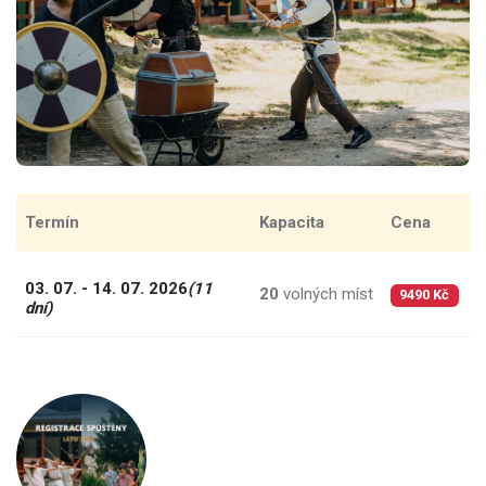
Termín
Kapacita
Cena
C
03. 07. - 14. 07. 2026
(11
20
volných míst
8
9490 Kč
dní)