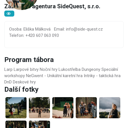
Zážitková agentura SideQuest, s.r.o.
Osoba: Eliška Málková
Email: info@side-quest.cz
Telefon: +420 607 063 093
Program tábora
Larp Larpové bitvy Noční hry Lukostřelba Dungeony Speciální
workshopy NeGwent - Unikátní karetní hra Intriky - taktická hra
DnD Deskové hry
Další fotky