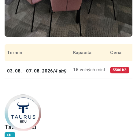
Termín
Kapacita
Cena
C
15
volných míst
1
03. 08. - 07. 08. 2026
(4 dní)
5500 Kč
Taurus Edu