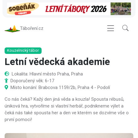
Táboření.cz
Kouzelnický tábor
Letní vědecká akademie
Lokalita: Hlavní město Praha, Praha
Doporučený věk: 6-17
Místo konání: Brabcova 1159/2b, Praha 4 - Podolí
Co nás čeká? Kažý den jiná věda a kouzla! Spousta rébusů,
úniková hra, vytvoříme si vlastní herbář, podnikneme výlet a
čeká nás také spousta her a den ve kterém se dozvíme vše o
první pomoci!