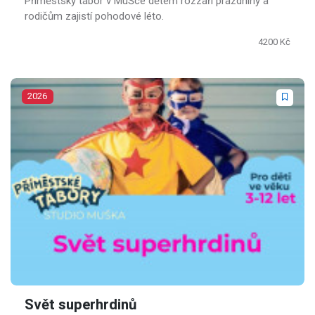
Příměstský tábor v MuŠce dětem rozzáří prázdniny a
rodičům zajistí pohodové léto.
4200 Kč
2026
Svět superhrdinů