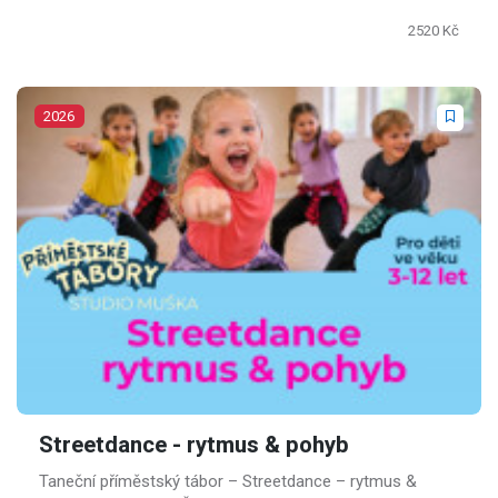
2520 Kč
2026
Streetdance - rytmus & pohyb
Taneční příměstský tábor – Streetdance – rytmus &