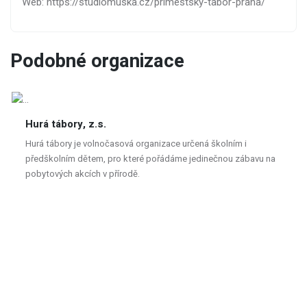
Web: https://studiomuska.cz/primestsky-tabor-praha/
Podobné organizace
Hurá tábory, z.s.
Hurá tábory je volnočasová organizace určená školním i
předškolním dětem, pro které pořádáme jedinečnou zábavu na
pobytových akcích v přírodě.