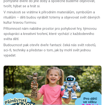
pomyslné dveře do jiné doby a společně budeme objevovat,
tvořit, hýbat se a hrát si.
V minulosti se vrátíme k přírodním materiálům, symbolům a
rituálům – děti budou vyrábět totemy a objevovat svět dávných
kultur hravou formou.
Přítomnost nám nabídne prostor pro pohybové hry, týmovou
spolupráci a kreativní tvoření, které vychází z každodenního
světa dětí.
Budoucnost pak otevře dveře fantazii: čeká nás svět robotů,
sci-fi, techniky a představ o tom, jak by mohl svět jednou
vypadat.