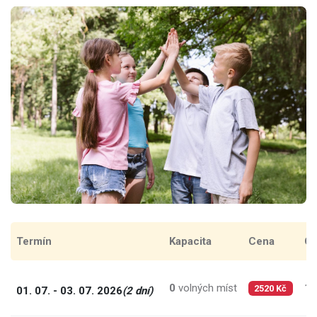
Termín
Kapacita
Cena
Ce
0
volných míst
12
01. 07. - 03. 07. 2026
(2 dní)
2520 Kč