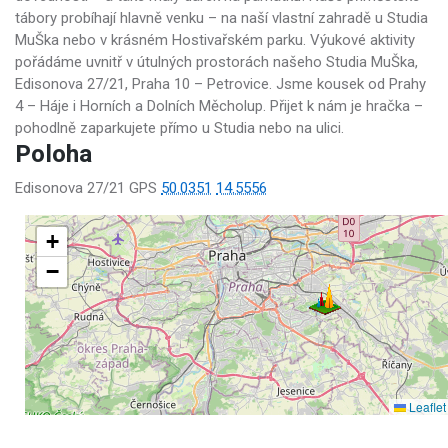
tábory probíhají hlavně venku – na naší vlastní zahradě u Studia
MuŠka nebo v krásném Hostivařském parku. Výukové aktivity
pořádáme uvnitř v útulných prostorách našeho Studia MuŠka,
Edisonova 27/21, Praha 10 – Petrovice. Jsme kousek od Prahy
4 – Háje i Horních a Dolních Měcholup. Přijet k nám je hračka –
pohodlně zaparkujete přímo u Studia nebo na ulici.
Poloha
Edisonova 27/21 GPS
50.0351
14.5556
+
−
Leaflet