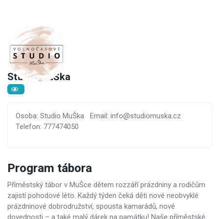
Studio MuŠka
Osoba: Studio MuŠka
Email: info@studiomuska.cz
Telefon: 777474050
Program tábora
Příměstský tábor v MuŠce dětem rozzáří prázdniny a rodičům
zajistí pohodové léto. Každý týden čeká děti nové neobvyklé
prázdninové dobrodružství, spousta kamarádů, nové
dovednosti – a také malý dárek na památku! Naše příměstské