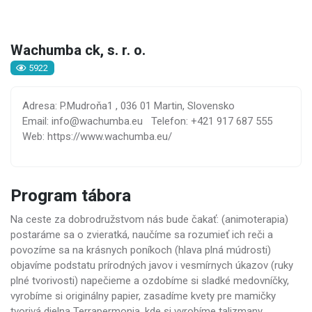
Wachumba ck, s. r. o.
5922
Adresa: P.Mudroňa1 , 036 01 Martin, Slovensko
Email: info@wachumba.eu
Telefon: +421 917 687 555
Web: https://www.wachumba.eu/
Program tábora
Na ceste za dobrodružstvom nás bude čakať: (animoterapia)
postaráme sa o zvieratká, naučíme sa rozumieť ich reči a
povozíme sa na krásnych poníkoch (hlava plná múdrosti)
objavíme podstatu prírodných javov i vesmírnych úkazov (ruky
plné tvorivosti) napečieme a ozdobíme si sladké medovníčky,
vyrobíme si originálny papier, zasadíme kvety pre mamičky
tvorivá dielna Terrapermonia, kde si vyrobíme talizmany