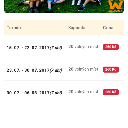
Termín
Kapacita
Cena
C
20
volných míst
3
15. 07. - 22. 07. 2017
(7 dní)
260 Kč
20
volných míst
3
23. 07. - 30. 07. 2017
(7 dní)
260 Kč
20
volných míst
3
30. 07. - 06. 08. 2017
(7 dní)
260 Kč