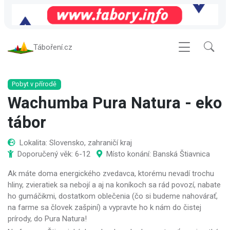
Táboření.cz
Pobyt v přírodě
Wachumba Pura Natura - eko
tábor
Lokalita: Slovensko, zahraničí kraj
Doporučený věk: 6-12
Místo konání: Banská Štiavnica
Ak máte doma energického zvedavca, ktorému nevadí trochu
hliny, zvieratiek sa nebojí a aj na koníkoch sa rád povozí, nabate
ho gumáčikmi, dostatkom oblečenia (čo si budeme nahovárať,
na farme sa človek zašpiní) a vypravte ho k nám do čistej
prírody, do Pura Natura!