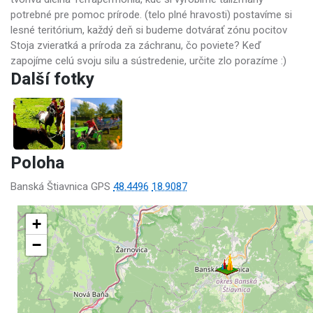
potrebné pre pomoc prírode. (telo plné hravosti) postavíme si
lesné teritórium, každý deň si budeme dotvárať zónu pocitov
Stoja zvieratká a príroda za záchranu, čo poviete? Keď
zapojíme celú svoju silu a sústredenie, určite zlo porazíme :)
Další fotky
Poloha
Banská Štiavnica GPS
48.4496
18.9087
+
−