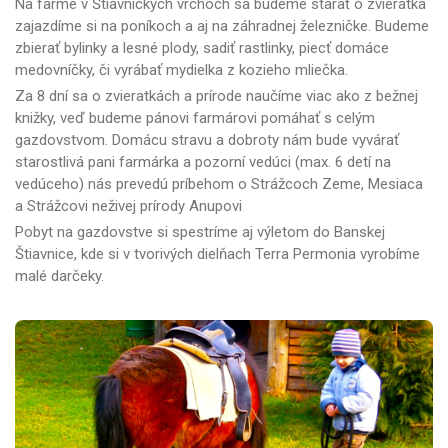
Na farme v Štiavnických vrchoch sa budeme starať o zvieratká
zajazdíme si na poníkoch a aj na záhradnej železničke. Budeme
zbierať bylinky a lesné plody, sadiť rastlinky, piecť domáce
medovníčky, či vyrábať mydielka z kozieho mliečka.
Za 8 dní sa o zvieratkách a prírode naučíme viac ako z bežnej
knižky, veď budeme pánovi farmárovi pomáhať s celým
gazdovstvom. Domácu stravu a dobroty nám bude vyvárať
starostlivá pani farmárka a pozorní vedúci (max. 6 detí na
vedúceho) nás prevedú príbehom o Strážcoch Zeme, Mesiaca
a Strážcovi neživej prírody Anupovi
Pobyt na gazdovstve si spestríme aj výletom do Banskej
Štiavnice, kde si v tvorivých dielňach Terra Permonia vyrobíme
malé darčeky.