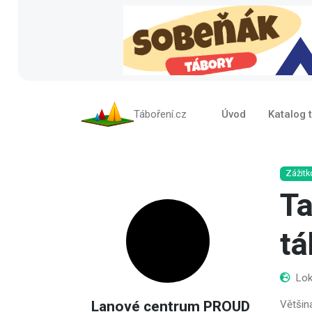
Táboření.cz
Úvod
Katalog 
Zážitk
Ta
tá
Lok
Lanové centrum PROUD
Většin