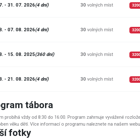
7. - 31. 07. 2026
(4 dní)
30
volných míst
320
8. - 07. 08. 2026
(4 dní)
30
volných míst
320
8. - 15. 08. 2025
(360 dní)
30
volných míst
320
8. - 21. 08. 2026
(4 dní)
30
volných míst
320
ogram tábora
m probíhá vždy od 8:30 do 16:00. Program zahrnuje vyvážené rozložen
ben věku dětí. Více informací o programu naleznete na našem webu n
ší fotky