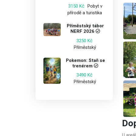
Pobyt v
3150 Kč
přírodě a turistika
Příměstský tábor
NERF 2026
3250 Kč
Příměstský
Pokemon: Staň se
trenérem
3490 Kč
Příměstský
Do
U areá