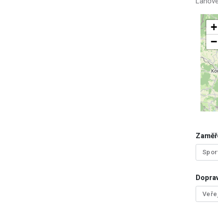
Lanov
+
−
Zaměř
Spor
Doprav
Veře