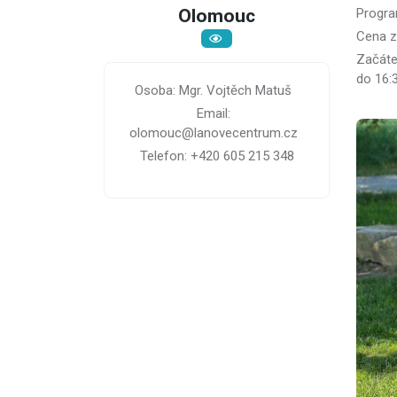
Olomouc
Progra
Cena za
Začátek
do 16:3
Osoba: Mgr. Vojtěch Matuš
Email:
olomouc@lanovecentrum.cz
Telefon: +420 605 215 348