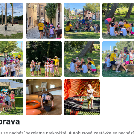
prava
lu se nachází bezplatné parkoviště. Autobusová zastávka se nachází