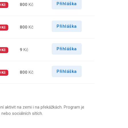
Přihláška
800
Kč
0 Kč
Přihláška
800
Kč
0 Kč
Přihláška
9
Kč
0 Kč
Přihláška
800
Kč
0 Kč
í aktivit na zemi i na překážkách. Program je
ebo sociálních sítích.