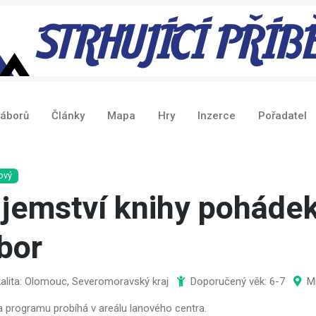
táborů
Články
Mapa
Hry
Inzerce
Pořadatel
ový
jemství knihy pohádek
bor
alita: Olomouc, Severomoravský kraj
Doporučený věk: 6-7
M
a programu probíhá v areálu lanového centra.