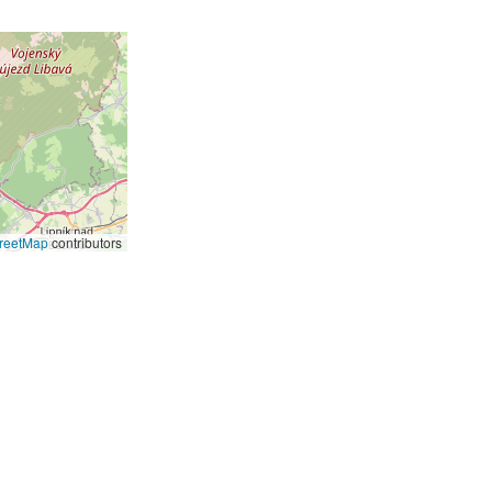
reetMap
contributors