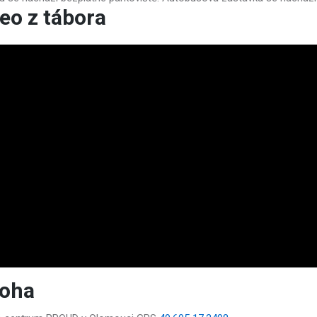
eo z tábora
loha