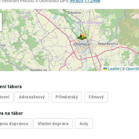
é centrum PROUD v Olomouci GPS
49.605
17.2498
Leaflet
|
©
OpenSt
ení tábora
tovní
Adrenalinový
Příměstský
Filmový
a na tábor
jnou dopravou
Vlastní doprava
Auty