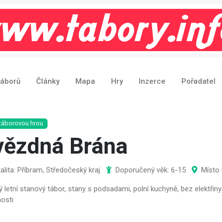
táborů
Články
Mapa
Hry
Inzerce
Pořadatel
táborovou hrou
vězdná Brána
alita: Příbram, Středočeský kraj
Doporučený věk: 6-15
Místo 
ý letní stanový tábor, stany s podsadami, polní kuchyně, bez elektřiny 
osti