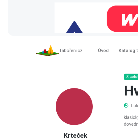
Táboření.cz
Úvod
Katalog 
S celo
H
Lok
klasick
dovedn
Krteček