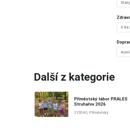
Stan
Zdrav
S be
Doprav
Aut
Další z kategorie
r PRALES
Příměstský tábor PRALES
Struhařov 2026
ní
3150 Kč, Příměstský