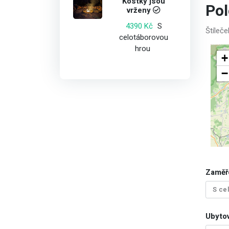
Kostky jsou
Po
vrženy
S
4390 Kč
Štíleč
celotáborovou
hrou
+
−
Zaměř
S ce
Ubytov