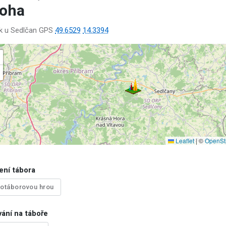
loha
ek u Sedlčan GPS
49.6529
14.3394
Leaflet
|
©
OpenSt
ení tábora
lotáborovou hrou
ání na táboře