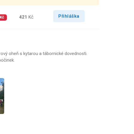
Přihláška
421
Kč
 Kč
orový oheň s kytarou a tábornické dovednosti.
počinek.