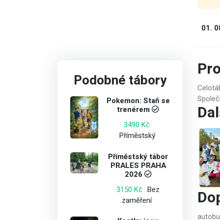
01. 0
Pr
Podobné tábory
Celotá
Společn
Pokemon: Staň se
Dal
trenérem
3490 Kč
Příměstský
Příměstský tábor
PRALES PRAHA
2026
Bez
3150 Kč
Do
zaměření
autobu