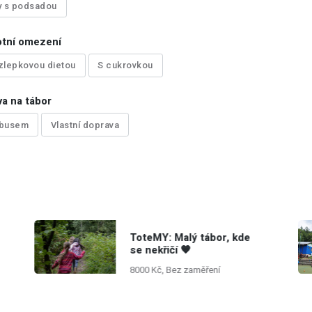
y s podsadou
otní omezení
zlepkovou dietou
S cukrovkou
a na tábor
obusem
Vlastní doprava
ToteMY: Malý tábor, kde
se nekřičí 🧡
8000 Kč, Bez zaměření