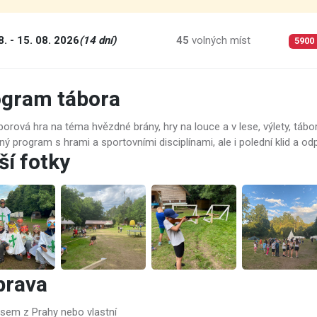
8. - 15. 08. 2026
(14 dní)
45
volných míst
5900
ogram tábora
borová hra na téma hvězdné brány, hry na louce a v lese, výlety, táb
ý program s hrami a sportovními disciplínami, ale i polední klid a od
ší fotky
prava
sem z Prahy nebo vlastní